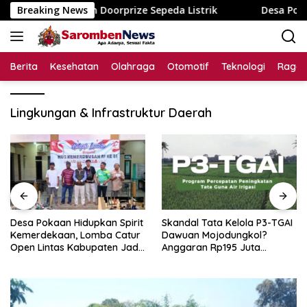
Langsung
sun dengan Doorprize Sepeda Listrik
Breaking News
Desa Pokaan Hidup
ke
konten
Berita
Kesehatan
Olahraga
Otomotif
Teknologi
Raga
Lingkungan & Infrastruktur Daerah
Desa Pokaan Hidupkan Spirit
Skandal Tata Kelola P3-TGAI
Kemerdekaan, Lomba Catur
Dawuan Mojodungkol?
Open Lintas Kabupaten Jadi
Anggaran Rp195 Juta
Simbol Persatuan di HUT RI
Disorot, Dugaan Konflik
ke-81
Kepentingan hingga Misteri
Swakelola Petani