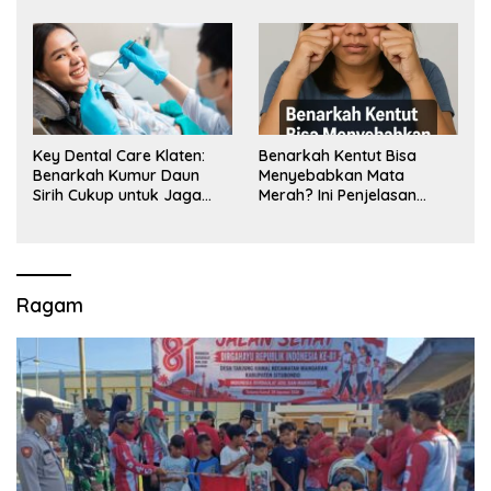
Key Dental Care Klaten:
Benarkah Kentut Bisa
Benarkah Kumur Daun
Menyebabkan Mata
Sirih Cukup untuk Jaga
Merah? Ini Penjelasan
Kesehatan Gigi? Cek Kata
Medisnya
Klinik Gigi Klaten
Ragam