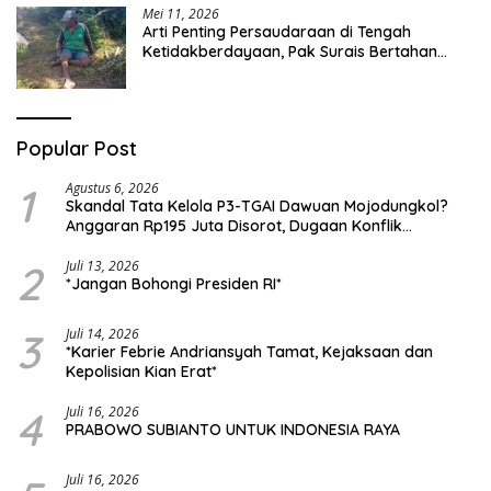
Mei 11, 2026
Arti Penting Persaudaraan di Tengah
Ketidakberdayaan, Pak Surais Bertahan
Hidup Seorang Diri di Pegunungan Peleyan,
Kapongan
Popular Post
1
Agustus 6, 2026
Skandal Tata Kelola P3-TGAI Dawuan Mojodungkol?
Anggaran Rp195 Juta Disorot, Dugaan Konflik
Kepentingan hingga Misteri Swakelola Petani
2
Juli 13, 2026
*Jangan Bohongi Presiden RI*
3
Juli 14, 2026
*Karier Febrie Andriansyah Tamat, Kejaksaan dan
Kepolisian Kian Erat*
4
Juli 16, 2026
PRABOWO SUBIANTO UNTUK INDONESIA RAYA
Juli 16, 2026