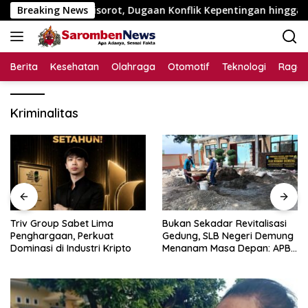
Langsung
5 Juta Disorot, Dugaan Konflik Kepentingan hingga Misteri S
Breaking News
ke
konten
Berita
Kesehatan
Olahraga
Otomotif
Teknologi
Raga
Kriminalitas
Triv Group Sabet Lima
Bukan Sekadar Revitalisasi
Penghargaan, Perkuat
Gedung, SLB Negeri Demung
Dominasi di Industri Kripto
Menanam Masa Depan: APBN
Rp972 Juta Mengubah
Harapan Anak Berkebutuhan
Khusus Menjadi Kemandirian