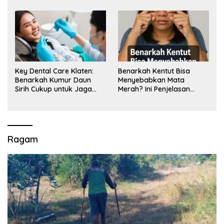
Key Dental Care Klaten:
Benarkah Kentut Bisa
Benarkah Kumur Daun
Menyebabkan Mata
Sirih Cukup untuk Jaga
Merah? Ini Penjelasan
Kesehatan Gigi? Cek Kata
Medisnya
Klinik Gigi Klaten
Ragam