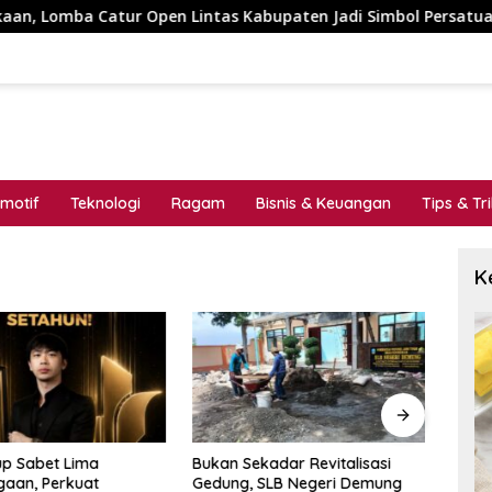
tur Open Lintas Kabupaten Jadi Simbol Persatuan di HUT RI k
motif
Teknologi
Ragam
Bisnis & Keuangan
Tips & Tr
K
up Sabet Lima
Bukan Sekadar Revitalisasi
Didu
aan, Perkuat
Gedung, SLB Negeri Demung
Trans