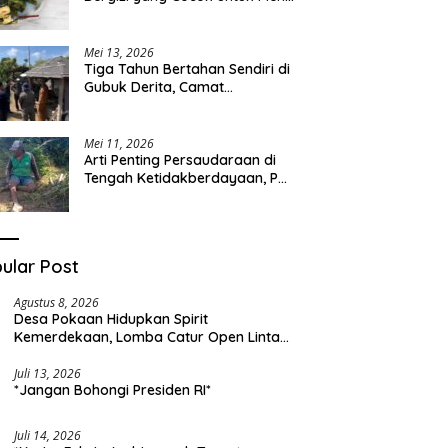
Sehari-hari
Mei 13, 2026
Tiga Tahun Bertahan Sendiri di
Gubuk Derita, Camat
Kapongan Datangi Langsung
Pak Surais di Desa Peleyan
Mei 11, 2026
Arti Penting Persaudaraan di
Tengah Ketidakberdayaan, Pak
Surais Bertahan Hidup Seorang
Diri di Pegunungan Peleyan,
Kapongan
ular Post
Agustus 8, 2026
Desa Pokaan Hidupkan Spirit
Kemerdekaan, Lomba Catur Open Lintas
Kabupaten Jadi Simbol Persatuan di HUT
RI ke-81
Juli 13, 2026
*Jangan Bohongi Presiden RI*
Juli 14, 2026