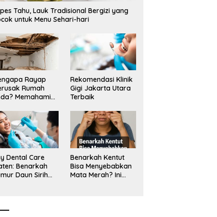
p3,6 Miliar di Situbondo
Bentangan Tambang Tanah
M
pes Tahu, Lauk Tradisional Bergizi yang
porkan LSM PAKAR ke KPK
Jawa_
D
cok untuk Menu Sehari-hari
S
engapa Rayap
Rekomendasi Klinik
erusak Rumah
Gigi Jakarta Utara
nda? Memahami
Terbaik
ologi Sang “Silent
ller”
y Dental Care
Benarkah Kentut
aten: Benarkah
Bisa Menyebabkan
mur Daun Sirih
Mata Merah? Ini
kup untuk Jaga
Penjelasan
sehatan Gigi?
Medisnya
k Kata Klinik Gigi
aten