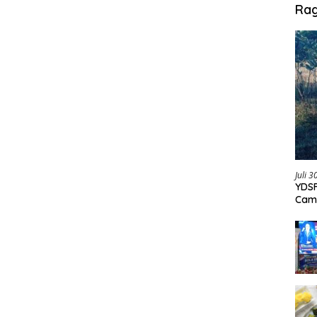
Ra
Juli 
YDSF
Cam
Per