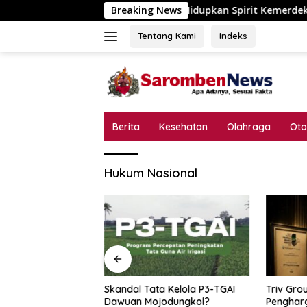
Langsung
Desa Pokaan Hidupkan Spirit Kemerdekaan, Lomba Ca
Breaking News
ke
konten
Tentang Kami
Indeks
Berita
Kesehatan
Olahraga
Oto
Hukum Nasional
 Hidupkan Spirit
Skandal Tata Kelola P3-TGAI
Triv Gro
n, Lomba Catur
Dawuan Mojodungkol?
Pengharg