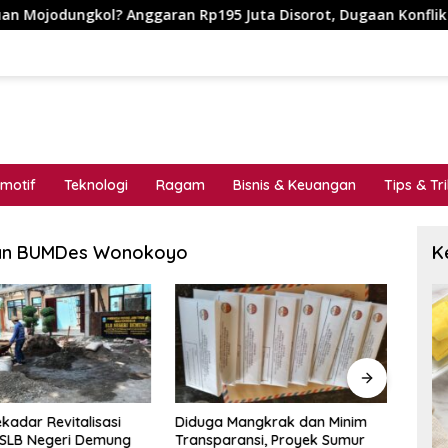
ol? Anggaran Rp195 Juta Disorot, Dugaan Konflik Kepentingan 
motif
Teknologi
Ragam
Bisnis & Keuangan
Tips & Tr
aan BUMDes Wonokoyo
K
kadar Revitalisasi
Diduga Mangkrak dan Minim
MENG
 SLB Negeri Demung
Transparansi, Proyek Sumur
_Cat