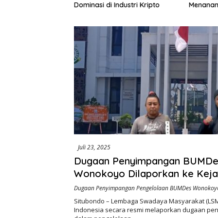
195 Juta Disorot,
Dominasi di Industri Kripto
Menanam
lik Kepentingan
Rp972 J
ri Swakelola Petani
Harapan
Khusus M
Juli 23, 2025
Dugaan Penyimpangan BUMDe
Wonokoyo Dilaporkan ke Kej
Negeri Situbondo
Dugaan Penyimpangan Pengelolaan BUMDes Wonokoy
Situbondo – Lembaga Swadaya Masyarakat (LSM
Indonesia secara resmi melaporkan dugaan p