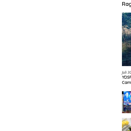
Ra
Juli 
YDSF
Cam
Per