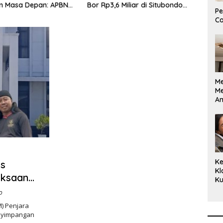
 Masa Depan: APBN
Bor Rp3,6 Miliar di Situbondo
Bent
Pe
uta Mengubah
Dilaporkan LSM PAKAR ke KPK
Jaw
Co
 Anak Berkebutuhan
RI
enjadi Kemandirian
M
M
A
Bi
Ki
Ke
s
Kl
aksaan
Ku
Cu
o
Ke
) Penjara
Ce
enyimpangan
Kl