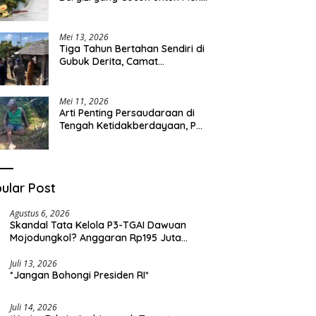
Sehari-hari
Mei 13, 2026
Tiga Tahun Bertahan Sendiri di
Gubuk Derita, Camat
Kapongan Datangi Langsung
Pak Surais di Desa Peleyan
Mei 11, 2026
Arti Penting Persaudaraan di
Tengah Ketidakberdayaan, Pak
Surais Bertahan Hidup Seorang
Diri di Pegunungan Peleyan,
Kapongan
ular Post
Agustus 6, 2026
Skandal Tata Kelola P3-TGAI Dawuan
Mojodungkol? Anggaran Rp195 Juta
Disorot, Dugaan Konflik Kepentingan
hingga Misteri Swakelola Petani
Juli 13, 2026
*Jangan Bohongi Presiden RI*
Juli 14, 2026