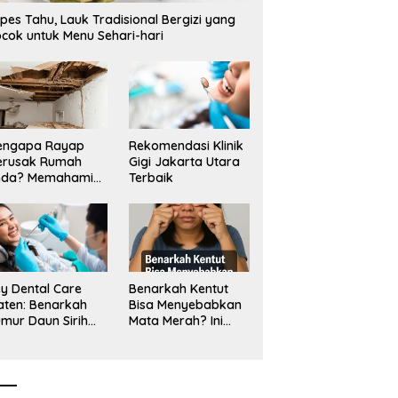
angan Tambang Tanah
Mangkrak, Transparansi
L
pes Tahu, Lauk Tradisional Bergizi yang
a_
Dipertanyakan, LSM PAKAR
T
cok untuk Menu Sehari-hari
Siapkan Laporan ke KPK
engapa Rayap
Rekomendasi Klinik
erusak Rumah
Gigi Jakarta Utara
nda? Memahami
Terbaik
ologi Sang “Silent
ller”
y Dental Care
Benarkah Kentut
aten: Benarkah
Bisa Menyebabkan
mur Daun Sirih
Mata Merah? Ini
kup untuk Jaga
Penjelasan
sehatan Gigi?
Medisnya
k Kata Klinik Gigi
aten