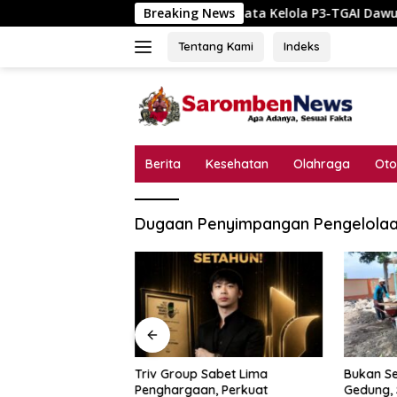
Langsung
Skandal Tata Kelola P3-TGAI Dawuan Mojodungk
Breaking News
ke
konten
Tentang Kami
Indeks
Berita
Kesehatan
Olahraga
Oto
Dugaan Penyimpangan Pengelol
a Kelola P3-TGAI
Triv Group Sabet Lima
Bukan Se
odungkol?
Penghargaan, Perkuat
Gedung,