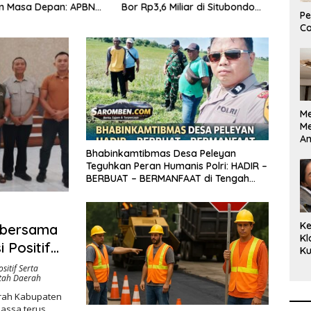
 Masa Depan: APBN
Bor Rp3,6 Miliar di Situbondo
Bent
Pe
uta Mengubah
Dilaporkan LSM PAKAR ke KPK
Jaw
Co
 Anak Berkebutuhan
RI
enjadi Kemandirian
M
M
A
Bi
Bhabinkamtibmas Desa Peleyan
Ki
Teguhkan Peran Humanis Polri: HADIR –
BERBUAT – BERMANFAAT di Tengah
Denyut Masyarakat
Ke
 bersama
Kl
 Positif
Ku
Cu
 di
itif Serta
Ke
ntah Daerah
Ce
erah Kabupaten
Kl
massa terus…