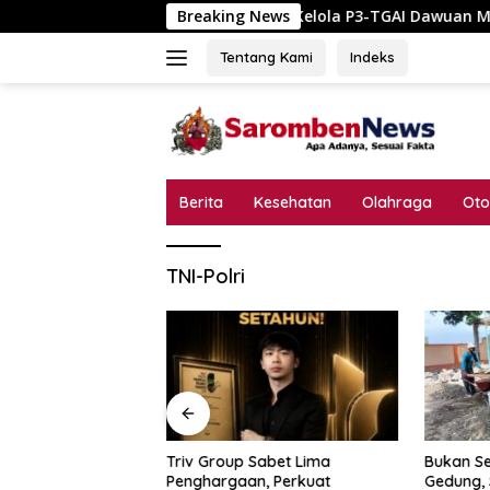
Langsung
Skandal Tata Kelola P3-TGAI Dawuan Mojodungkol? 
Breaking News
ke
konten
Tentang Kami
Indeks
Berita
Kesehatan
Olahraga
Oto
TNI-Polri
a Kelola P3-TGAI
Triv Group Sabet Lima
Bukan Se
odungkol?
Penghargaan, Perkuat
Gedung,