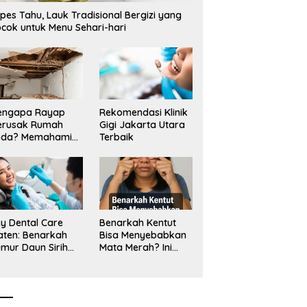
angan Tambang Tanah
Mangkrak, Transparansi
L
pes Tahu, Lauk Tradisional Bergizi yang
a_
Dipertanyakan, LSM PAKAR
T
cok untuk Menu Sehari-hari
Siapkan Laporan ke KPK
engapa Rayap
Rekomendasi Klinik
erusak Rumah
Gigi Jakarta Utara
nda? Memahami
Terbaik
ologi Sang “Silent
ller”
y Dental Care
Benarkah Kentut
aten: Benarkah
Bisa Menyebabkan
mur Daun Sirih
Mata Merah? Ini
kup untuk Jaga
Penjelasan
sehatan Gigi?
Medisnya
k Kata Klinik Gigi
aten