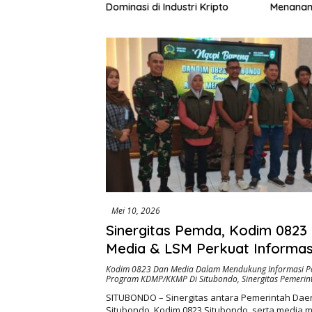
195 Juta Disorot,
Dominasi di Industri Kripto
Menanam
lik Kepentingan
Rp972 J
ri Swakelola Petani
Harapan
Khusus M
Mei 10, 2026
Sinergitas Pemda, Kodim 0823
Media & LSM Perkuat Informasi
untuk Mendukung KDMP/KKMP
Kodim 0823 Dan Media Dalam Mendukung Informasi Pos
Program KDMP/KKMP Di Situbondo
,
Sinergitas Pemeri
Situbondo
SITUBONDO – Sinergitas antara Pemerintah Da
Situbondo, Kodim 0823 Situbondo, serta media 