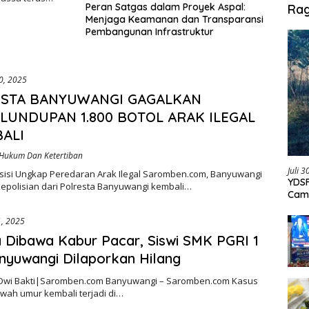
Peran Satgas dalam Proyek Aspal:
Ra
Menjaga Keamanan dan Transparansi
Pembangunan Infrastruktur
0, 2025
STA BANYUWANGI GAGALKAN
LUNDUPAN 1.800 BOTOL ARAK ILEGAL
BALI
Hukum Dan Ketertiban
Juli 
resisi Ungkap Peredaran Arak Ilegal Saromben.com, Banyuwangi
YDSF
kepolisian dari Polresta Banyuwangi kembali…
Cam
Per
1, 2025
 Dibawa Kabur Pacar, Siswi SMK PGRI 1
anyuwangi Dilaporkan Hilang
 Dwi Bakti|Saromben.com Banyuwangi – Saromben.com Kasus
wah umur kembali terjadi di…