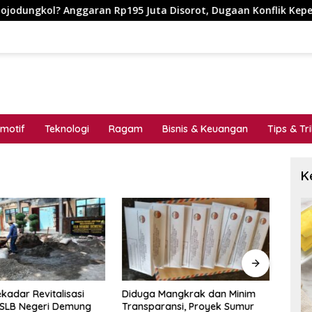
Anggaran Rp195 Juta Disorot, Dugaan Konflik Kepentingan hin
motif
Teknologi
Ragam
Bisnis & Keuangan
Tips & Tr
K
kadar Revitalisasi
Diduga Mangkrak dan Minim
MENG
 SLB Negeri Demung
Transparansi, Proyek Sumur
_Cat