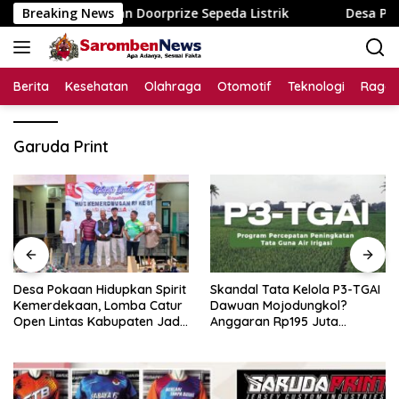
Langsung
usun dengan Doorprize Sepeda Listrik
Breaking News
Desa Pokaan Hidu
ke
konten
Berita
Kesehatan
Olahraga
Otomotif
Teknologi
Raga
Garuda Print
Desa Pokaan Hidupkan Spirit
Skandal Tata Kelola P3-TGAI
Kemerdekaan, Lomba Catur
Dawuan Mojodungkol?
Open Lintas Kabupaten Jadi
Anggaran Rp195 Juta
Simbol Persatuan di HUT RI
Disorot, Dugaan Konflik
ke-81
Kepentingan hingga Misteri
Swakelola Petani