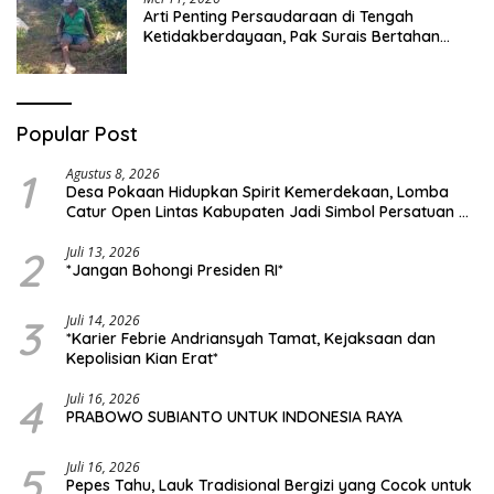
Arti Penting Persaudaraan di Tengah
Ketidakberdayaan, Pak Surais Bertahan
Hidup Seorang Diri di Pegunungan Peleyan,
Kapongan
Popular Post
1
Agustus 8, 2026
Desa Pokaan Hidupkan Spirit Kemerdekaan, Lomba
Catur Open Lintas Kabupaten Jadi Simbol Persatuan di
HUT RI ke-81
2
Juli 13, 2026
*Jangan Bohongi Presiden RI*
3
Juli 14, 2026
*Karier Febrie Andriansyah Tamat, Kejaksaan dan
Kepolisian Kian Erat*
4
Juli 16, 2026
PRABOWO SUBIANTO UNTUK INDONESIA RAYA
5
Juli 16, 2026
Pepes Tahu, Lauk Tradisional Bergizi yang Cocok untuk