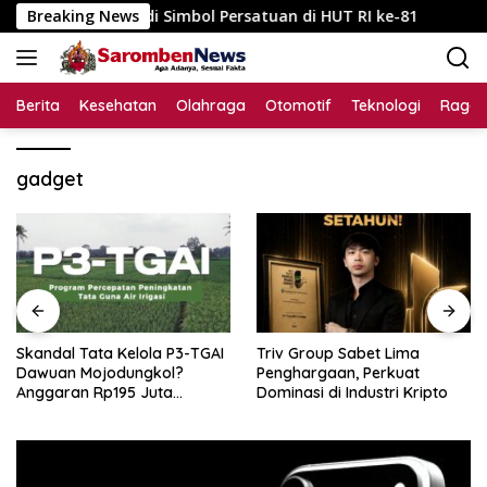
Langsung
upaten Jadi Simbol Persatuan di HUT RI ke-81
Breaking News
Skandal
ke
konten
Berita
Kesehatan
Olahraga
Otomotif
Teknologi
Raga
gadget
Skandal Tata Kelola P3-TGAI
Triv Group Sabet Lima
Dawuan Mojodungkol?
Penghargaan, Perkuat
Anggaran Rp195 Juta
Dominasi di Industri Kripto
Disorot, Dugaan Konflik
Kepentingan hingga Misteri
Swakelola Petani