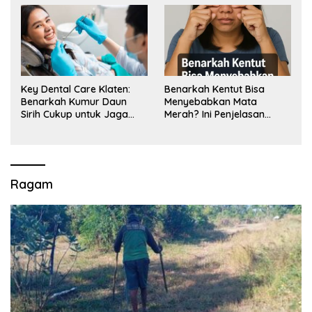
Key Dental Care Klaten:
Benarkah Kentut Bisa
Benarkah Kumur Daun
Menyebabkan Mata
Sirih Cukup untuk Jaga
Merah? Ini Penjelasan
Kesehatan Gigi? Cek Kata
Medisnya
Klinik Gigi Klaten
Ragam