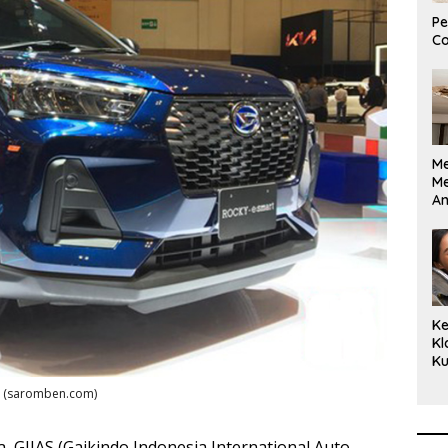
Pe
Co
M
M
A
Bi
Ki
Ke
Kl
Ku
Cu
i. (saromben.com)
Ke
Ce
Kl
, GIIAS (Gaikindo Indonesia International Auto