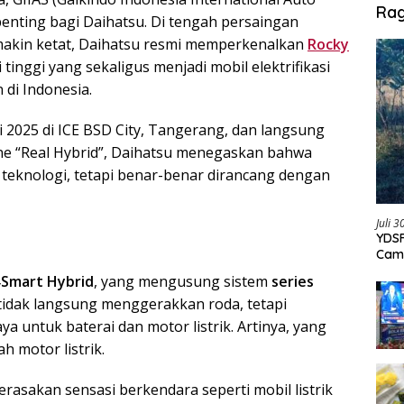
Ra
enting bagi Daihatsu. Di tengah persaingan
akin ketat, Daihatsu resmi memperkenalkan
Rocky
tinggi yang sekaligus menjadi mobil elektrifikasi
 di Indonesia.
i 2025 di ICE BSD City, Tangerang, dan langsung
line “Real Hybrid”, Daihatsu menegaskan bahwa
teknologi, tetapi benar-benar dirancang dengan
Juli 
YDSF
Cam
Per
‑Smart Hybrid
, yang mengusung sistem
series
n tidak langsung menggerakkan roda, tetapi
a untuk baterai dan motor listrik. Artinya, yang
 motor listrik.
asakan sensasi berkendara seperti mobil listrik