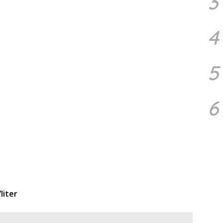
3
4
5
6
liter