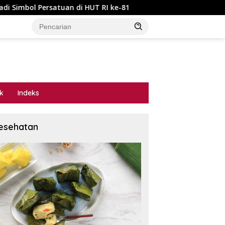
HUT RI ke-81
Skandal Tata Kelola P3-TGAI Dawuan Mojod
ik
Indeks
esehatan