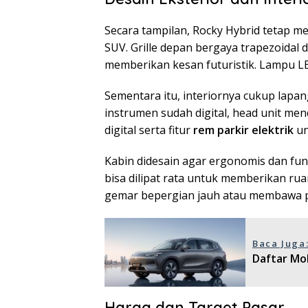
Secara tampilan, Rocky Hybrid tetap 
SUV. Grille depan bergaya trapezoidal
memberikan kesan futuristik. Lampu 
Sementara itu, interiornya cukup lapa
instrumen sudah digital, head unit me
digital serta fitur
rem parkir elektrik
un
Kabin didesain agar ergonomis dan fung
bisa dilipat rata untuk memberikan ru
gemar bepergian jauh atau membawa p
Baca Juga
Daftar Mob
Harga dan Target Pasar