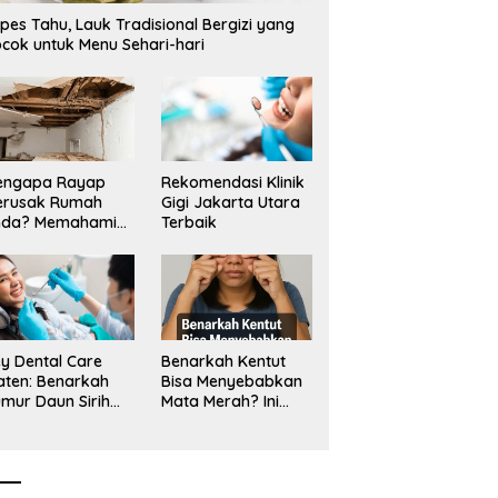
pes Tahu, Lauk Tradisional Bergizi yang
cok untuk Menu Sehari-hari
engapa Rayap
Rekomendasi Klinik
erusak Rumah
Gigi Jakarta Utara
nda? Memahami
Terbaik
ologi Sang “Silent
ller”
y Dental Care
Benarkah Kentut
aten: Benarkah
Bisa Menyebabkan
mur Daun Sirih
Mata Merah? Ini
kup untuk Jaga
Penjelasan
sehatan Gigi?
Medisnya
k Kata Klinik Gigi
aten