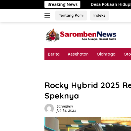
Langsung
Desa Pokaan Hidupkan Spirit Kemerdekaan, 
Breaking News
ke
konten
Tentang Kami
Indeks
Berita
Kesehatan
Olahraga
Oto
Rocky Hybrid 2025 Re
Speknya
Saromben
Juli 18, 2025