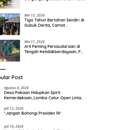
Sehari-hari
Mei 13, 2026
Tiga Tahun Bertahan Sendiri di
Gubuk Derita, Camat
Kapongan Datangi Langsung
Pak Surais di Desa Peleyan
Mei 11, 2026
Arti Penting Persaudaraan di
Tengah Ketidakberdayaan, Pak
Surais Bertahan Hidup Seorang
Diri di Pegunungan Peleyan,
Kapongan
ular Post
Agustus 8, 2026
Desa Pokaan Hidupkan Spirit
Kemerdekaan, Lomba Catur Open Lintas
Kabupaten Jadi Simbol Persatuan di HUT
RI ke-81
Juli 13, 2026
*Jangan Bohongi Presiden RI*
Juli 14, 2026