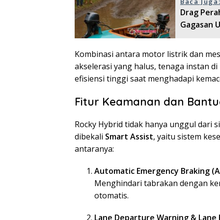
Baca Juga
Drag Perah
Gagasan U
Kombinasi antara motor listrik dan me
akselerasi yang halus, tenaga instan 
efisiensi tinggi saat menghadapi kemace
Fitur Keamanan dan Bant
Rocky Hybrid tidak hanya unggul dari sisi
dibekali
Smart Assist
, yaitu sistem kese
antaranya:
Automatic Emergency Braking (A
Menghindari tabrakan dengan ken
otomatis.
Lane Departure Warning & Lane 