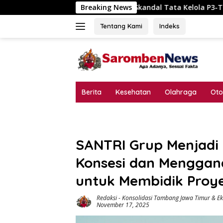
Langsung
Skandal Tata Kelola P3-TGAI Dawuan Mojodungkol?
Breaking News
ke
konten
Tentang Kami
Indeks
Berita
Kesehatan
Olahraga
Oto
SANTRI Grup Menjadi
Konsesi dan Menggan
untuk Membidik Proye
Redaksi
-
Konsolidasi Tambang Jawa Timur & Ek
November 17, 2025