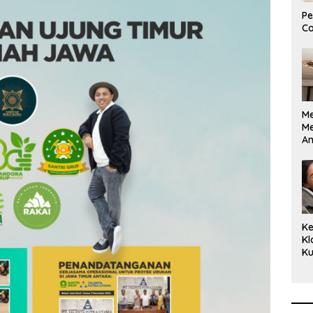
Pe
Co
M
M
A
Bi
Ki
Ke
Kl
Ku
Cu
Ke
Ce
Kl