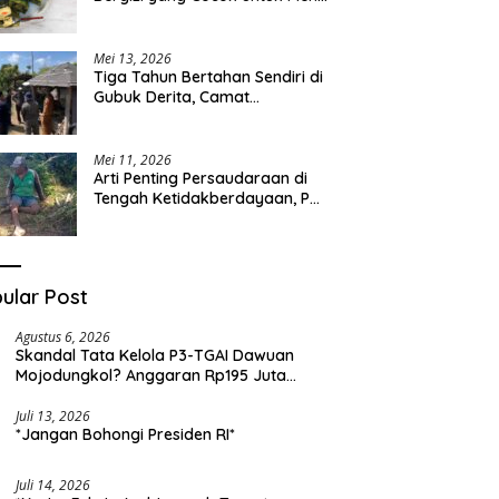
Sehari-hari
Mei 13, 2026
Tiga Tahun Bertahan Sendiri di
Gubuk Derita, Camat
Kapongan Datangi Langsung
Pak Surais di Desa Peleyan
Mei 11, 2026
Arti Penting Persaudaraan di
Tengah Ketidakberdayaan, Pak
Surais Bertahan Hidup Seorang
Diri di Pegunungan Peleyan,
Kapongan
ular Post
Agustus 6, 2026
Skandal Tata Kelola P3-TGAI Dawuan
Mojodungkol? Anggaran Rp195 Juta
Disorot, Dugaan Konflik Kepentingan
hingga Misteri Swakelola Petani
Juli 13, 2026
*Jangan Bohongi Presiden RI*
Juli 14, 2026