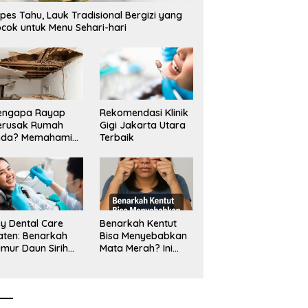
pes Tahu, Lauk Tradisional Bergizi yang
cok untuk Menu Sehari-hari
engapa Rayap
Rekomendasi Klinik
erusak Rumah
Gigi Jakarta Utara
nda? Memahami
Terbaik
ologi Sang “Silent
ller”
y Dental Care
Benarkah Kentut
aten: Benarkah
Bisa Menyebabkan
mur Daun Sirih
Mata Merah? Ini
kup untuk Jaga
Penjelasan
sehatan Gigi?
Medisnya
k Kata Klinik Gigi
aten