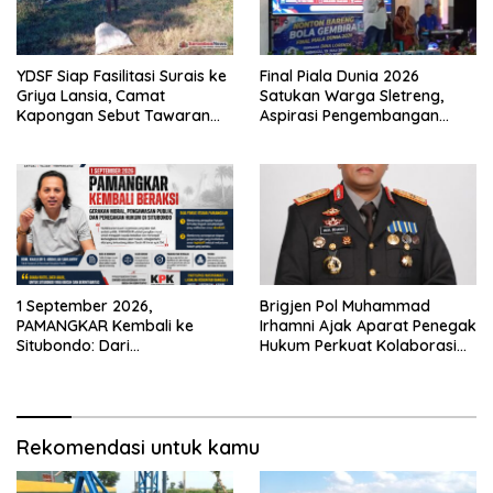
YDSF Siap Fasilitasi Surais ke
Final Piala Dunia 2026
Griya Lansia, Camat
Satukan Warga Sletreng,
Kapongan Sebut Tawaran
Aspirasi Pengembangan
Serupa Pernah Disampaikan
Lapangan Curah Saleh
Mengemuka
1 September 2026,
Brigjen Pol Muhammad
PAMANGKAR Kembali ke
Irhamni Ajak Aparat Penegak
Situbondo: Dari
Hukum Perkuat Kolaborasi
Pengembangan Sektor
Berantas Kejahatan
Strategis Menuju Gerakan
Lingkungan
Pengawasan Berbasis
Hukum
Rekomendasi untuk kamu