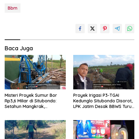
Bbm
Baca Juga
Misteri Proyek Sumur Bor
Proyek Irigasi P3-TGAI
Rp3,6 Miliar di Situbondo:
Kedunglo Situbondo Disorot,
Setahun Mangkrak,
LPK Jatim Desak BBWS Turun
Transparansi Dipertanyakan,
Tangan Audit Pekerjaan
LSM PAKAR Siapkan Laporan
ke KPK