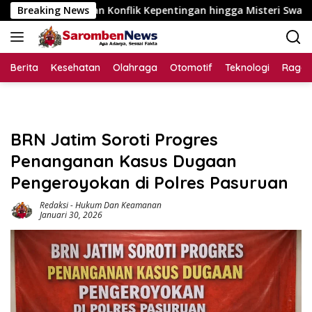
Langsung
Konflik Kepentingan hingga Misteri Swakelola Petani
Breaking News
T
ke
konten
Berita
Kesehatan
Olahraga
Otomotif
Teknologi
Raga
BRN Jatim Soroti Progres
Penanganan Kasus Dugaan
Pengeroyokan di Polres Pasuruan
Redaksi
-
Hukum Dan Keamanan
Januari 30, 2026