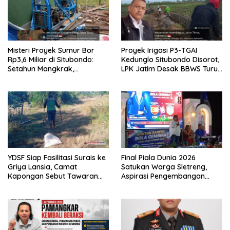
Misteri Proyek Sumur Bor
Proyek Irigasi P3-TGAI
Rp3,6 Miliar di Situbondo:
Kedunglo Situbondo Disorot,
Setahun Mangkrak,
LPK Jatim Desak BBWS Turun
Transparansi Dipertanyakan,
Tangan Audit Pekerjaan
LSM PAKAR Siapkan Laporan
ke KPK
YDSF Siap Fasilitasi Surais ke
Final Piala Dunia 2026
Griya Lansia, Camat
Satukan Warga Sletreng,
Kapongan Sebut Tawaran
Aspirasi Pengembangan
Serupa Pernah Disampaikan
Lapangan Curah Saleh
Mengemuka