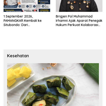
1 September 2026,
Brigjen Pol Muhammad
PAMANGKAR Kembali ke
Irhamni Ajak Aparat Penegak
Situbondo: Dari
Hukum Perkuat Kolaborasi
Pengembangan Sektor
Berantas Kejahatan
Strategis Menuju Gerakan
Lingkungan
Pengawasan Berbasis
Hukum
Kesehatan