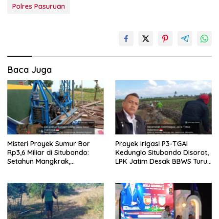
Polres Pasuruan
Baca Juga
Misteri Proyek Sumur Bor
Proyek Irigasi P3-TGAI
Rp3,6 Miliar di Situbondo:
Kedunglo Situbondo Disorot,
Setahun Mangkrak,
LPK Jatim Desak BBWS Turun
Transparansi Dipertanyakan,
Tangan Audit Pekerjaan
LSM PAKAR Siapkan Laporan
ke KPK