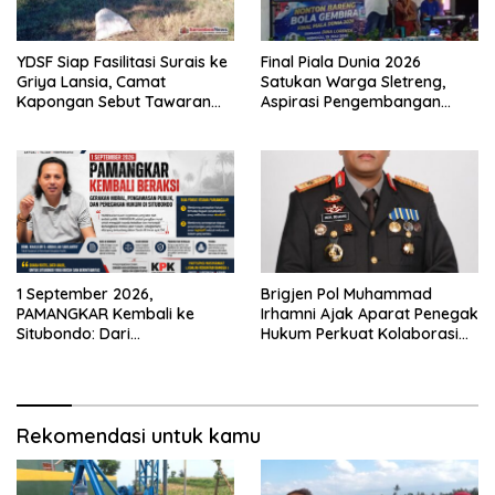
YDSF Siap Fasilitasi Surais ke
Final Piala Dunia 2026
Griya Lansia, Camat
Satukan Warga Sletreng,
Kapongan Sebut Tawaran
Aspirasi Pengembangan
Serupa Pernah Disampaikan
Lapangan Curah Saleh
Mengemuka
1 September 2026,
Brigjen Pol Muhammad
PAMANGKAR Kembali ke
Irhamni Ajak Aparat Penegak
Situbondo: Dari
Hukum Perkuat Kolaborasi
Pengembangan Sektor
Berantas Kejahatan
Strategis Menuju Gerakan
Lingkungan
Pengawasan Berbasis
Hukum
Rekomendasi untuk kamu