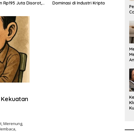
 Rp195 Juta Disorot,
Dominasi di Industri Kripto
Mena
Pe
onflik Kepentingan
Rp97
Co
isteri Swakelola Petani
Hara
Khus
M
M
A
Bi
Ki
Ke
 Kekuatan
Kl
Ku
Cu
Ke
t, Merenung,
Ce
“Membaca,
Kl