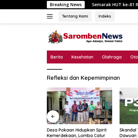
Langsung
Breaking News
Semarak HUT ke-81 RI di Tanjung K
ke
konten
Tentang Kami
Indeks
Berita
Kesehatan
Olahraga
Oto
Refleksi dan Kepemimpinan
Desa Pokaan Hidupkan Spirit
Skandal 
 ke-81 RI di
Kemerdekaan, Lomba Catur
Dawuan 
al, Jalan Sehat