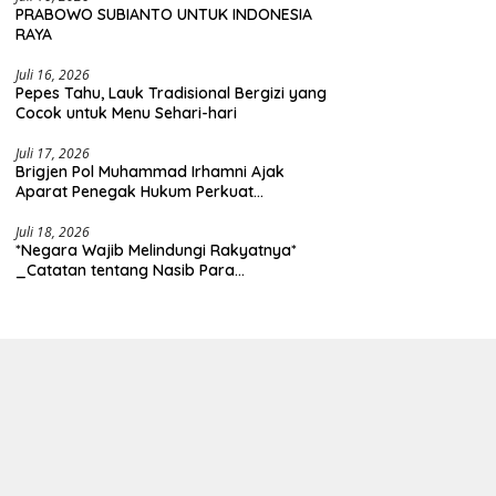
PRABOWO SUBIANTO UNTUK INDONESIA
RAYA
Juli 16, 2026
Pepes Tahu, Lauk Tradisional Bergizi yang
Cocok untuk Menu Sehari-hari
Juli 17, 2026
Brigjen Pol Muhammad Irhamni Ajak
Aparat Penegak Hukum Perkuat
Kolaborasi Berantas Kejahatan
Lingkungan
Juli 18, 2026
*Negara Wajib Melindungi Rakyatnya*
_Catatan tentang Nasib Para
Penambang Belerang Kawah Ijen_