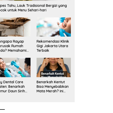
nam Masa Depan: APBN
Bor Rp3,6 Miliar di Situbondo
B
pes Tahu, Lauk Tradisional Bergizi yang
2 Juta Mengubah
Dilaporkan LSM PAKAR ke KPK
J
cok untuk Menu Sehari-hari
pan Anak Berkebutuhan
RI
us Menjadi Kemandirian
engapa Rayap
Rekomendasi Klinik
erusak Rumah
Gigi Jakarta Utara
nda? Memahami
Terbaik
ologi Sang “Silent
ller”
y Dental Care
Benarkah Kentut
aten: Benarkah
Bisa Menyebabkan
mur Daun Sirih
Mata Merah? Ini
kup untuk Jaga
Penjelasan
sehatan Gigi?
Medisnya
k Kata Klinik Gigi
aten