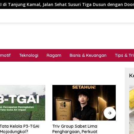
amal, Jalan Sehat Susuri Tiga Dusun dengan Doorprize Sepeda L
motif
Teknologi
Ragam
Bisnis & Keuangan
Tips & Tr
K
Tata Kelola P3-TGAI
Triv Group Sabet Lima
Bukan
Mojodungkol?
Penghargaan, Perkuat
Gedu