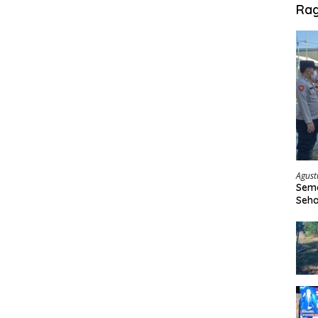
Ra
Agust
Sema
Seha
Sepe