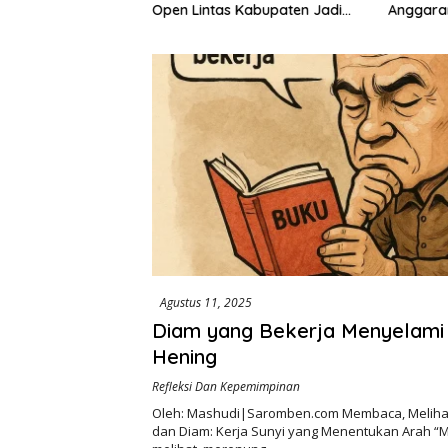
Open Lintas Kabupaten Jadi
Anggaran
 Dusun dengan
Simbol Persatuan di HUT RI ke-
Dugaan K
peda Listrik
81
hingga M
Agustus 11, 2025
Diam yang Bekerja Menyelami
Hening
Refleksi Dan Kepemimpinan
Oleh: Mashudi|Saromben.com Membaca, Meliha
dan Diam: Kerja Sunyi yang Menentukan Arah 