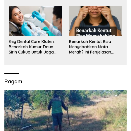
Key Dental Care Klaten:
Benarkah Kentut Bisa
Benarkah Kumur Daun
Menyebabkan Mata
Sirih Cukup untuk Jaga
Merah? Ini Penjelasan
Kesehatan Gigi? Cek Kata
Medisnya
Klinik Gigi Klaten
Ragam