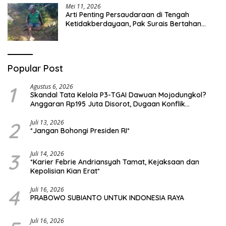
Mei 11, 2026
Arti Penting Persaudaraan di Tengah
Ketidakberdayaan, Pak Surais Bertahan
Hidup Seorang Diri di Pegunungan Peleyan,
Kapongan
Popular Post
1
Agustus 6, 2026
Skandal Tata Kelola P3-TGAI Dawuan Mojodungkol?
Anggaran Rp195 Juta Disorot, Dugaan Konflik
Kepentingan hingga Misteri Swakelola Petani
2
Juli 13, 2026
*Jangan Bohongi Presiden RI*
3
Juli 14, 2026
*Karier Febrie Andriansyah Tamat, Kejaksaan dan
Kepolisian Kian Erat*
4
Juli 16, 2026
PRABOWO SUBIANTO UNTUK INDONESIA RAYA
Juli 16, 2026