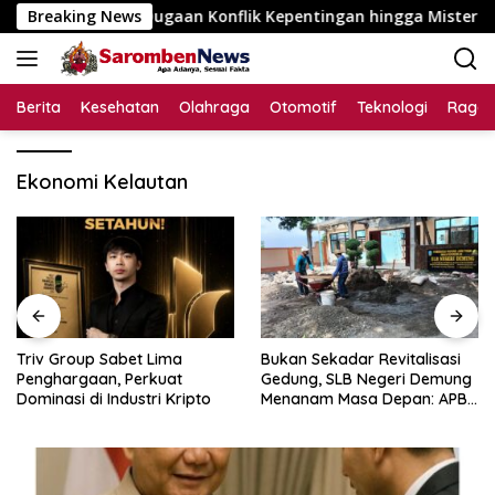
Langsung
Disorot, Dugaan Konflik Kepentingan hingga Misteri Swakelol
Breaking News
ke
konten
Berita
Kesehatan
Olahraga
Otomotif
Teknologi
Raga
Ekonomi Kelautan
Triv Group Sabet Lima
Bukan Sekadar Revitalisasi
Penghargaan, Perkuat
Gedung, SLB Negeri Demung
Dominasi di Industri Kripto
Menanam Masa Depan: APBN
Rp972 Juta Mengubah
Harapan Anak Berkebutuhan
Khusus Menjadi Kemandirian