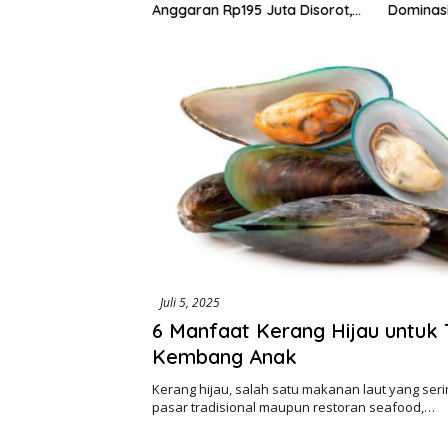
 Kabupaten Jadi
Anggaran Rp195 Juta Disorot,
Dominasi 
tuan di HUT RI ke-
Dugaan Konflik Kepentingan
hingga Misteri Swakelola Petani
Juli 5, 2025
6 Manfaat Kerang Hijau untuk
Kembang Anak
Kerang hijau, salah satu makanan laut yang seri
pasar tradisional maupun restoran seafood,…