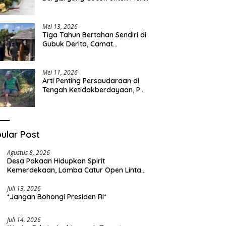
Sehari-hari
Mei 13, 2026
Tiga Tahun Bertahan Sendiri di
Gubuk Derita, Camat
Kapongan Datangi Langsung
Pak Surais di Desa Peleyan
Mei 11, 2026
Arti Penting Persaudaraan di
Tengah Ketidakberdayaan, Pak
Surais Bertahan Hidup Seorang
Diri di Pegunungan Peleyan,
Kapongan
ular Post
Agustus 8, 2026
Desa Pokaan Hidupkan Spirit
Kemerdekaan, Lomba Catur Open Lintas
Kabupaten Jadi Simbol Persatuan di HUT
RI ke-81
Juli 13, 2026
*Jangan Bohongi Presiden RI*
Juli 14, 2026