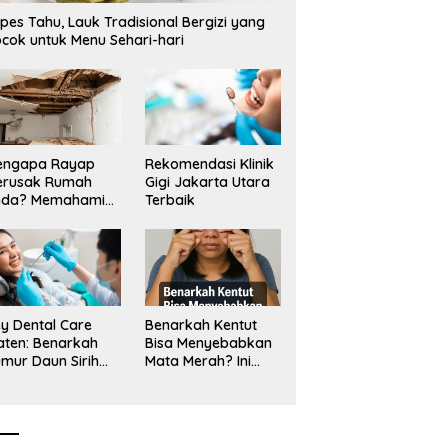
p3,6 Miliar di Situbondo
Bentangan Tambang Tanah
M
pes Tahu, Lauk Tradisional Bergizi yang
porkan LSM PAKAR ke KPK
Jawa_
D
cok untuk Menu Sehari-hari
S
engapa Rayap
Rekomendasi Klinik
erusak Rumah
Gigi Jakarta Utara
nda? Memahami
Terbaik
ologi Sang “Silent
ller”
y Dental Care
Benarkah Kentut
aten: Benarkah
Bisa Menyebabkan
mur Daun Sirih
Mata Merah? Ini
kup untuk Jaga
Penjelasan
sehatan Gigi?
Medisnya
k Kata Klinik Gigi
aten