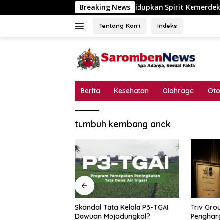
Langsung
Desa Pokaan Hidupkan Spirit Kemerdekaan, Lomba Ca
Breaking News
ke
konten
Tentang Kami
Indeks
Berita
Kesehatan
Olahraga
Oto
tumbuh kembang anak
 Hidupkan Spirit
Skandal Tata Kelola P3-TGAI
Triv Gro
n, Lomba Catur
Dawuan Mojodungkol?
Pengharg