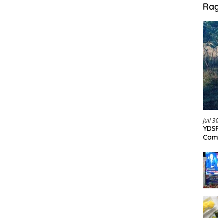
Ra
Juli 
YDSF
Cam
Per