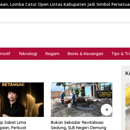
tur Open Lintas Kabupaten Jadi Simbol Persatuan di HUT RI ke
motif
Teknologi
Ragam
Bisnis & Keuangan
Tips & Tr
K
up Sabet Lima
Bukan Sekadar Revitalisasi
Didu
aan, Perkuat
Gedung, SLB Negeri Demung
Trans