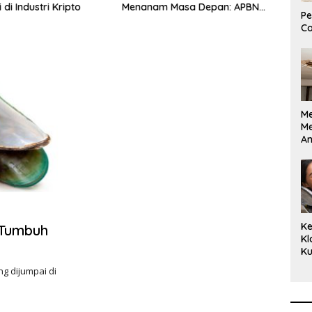
di Industri Kripto
Menanam Masa Depan: APBN
Bor R
Pe
Rp972 Juta Mengubah
Dila
Co
Harapan Anak Berkebutuhan
RI
Khusus Menjadi Kemandirian
M
M
A
Bi
Ki
Ke
 Tumbuh
Kl
Ku
Cu
ng dijumpai di
Ke
Ce
Kl