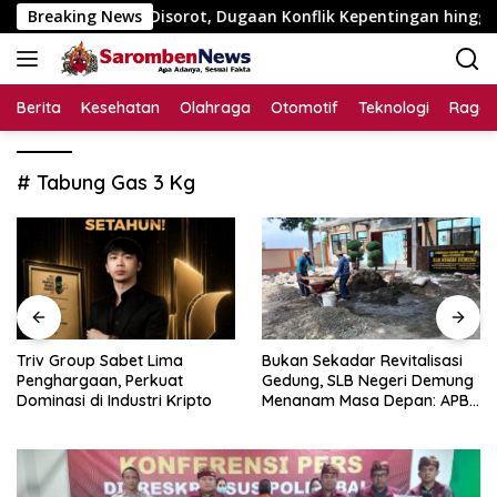
Langsung
195 Juta Disorot, Dugaan Konflik Kepentingan hingga Misteri 
Breaking News
ke
konten
Berita
Kesehatan
Olahraga
Otomotif
Teknologi
Raga
# Tabung Gas 3 Kg
Triv Group Sabet Lima
Bukan Sekadar Revitalisasi
Penghargaan, Perkuat
Gedung, SLB Negeri Demung
Dominasi di Industri Kripto
Menanam Masa Depan: APBN
Rp972 Juta Mengubah
Harapan Anak Berkebutuhan
Khusus Menjadi Kemandirian