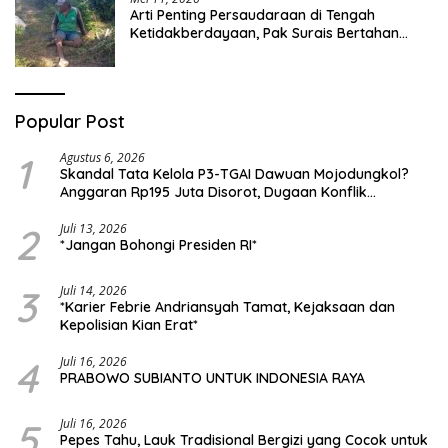
Arti Penting Persaudaraan di Tengah
Ketidakberdayaan, Pak Surais Bertahan
Hidup Seorang Diri di Pegunungan Peleyan,
Kapongan
Popular Post
1
Agustus 6, 2026
Skandal Tata Kelola P3-TGAI Dawuan Mojodungkol?
Anggaran Rp195 Juta Disorot, Dugaan Konflik
Kepentingan hingga Misteri Swakelola Petani
2
Juli 13, 2026
*Jangan Bohongi Presiden RI*
3
Juli 14, 2026
*Karier Febrie Andriansyah Tamat, Kejaksaan dan
Kepolisian Kian Erat*
4
Juli 16, 2026
PRABOWO SUBIANTO UNTUK INDONESIA RAYA
5
Juli 16, 2026
Pepes Tahu, Lauk Tradisional Bergizi yang Cocok untuk