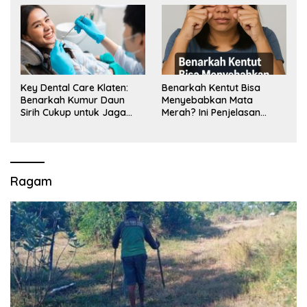
Key Dental Care Klaten:
Benarkah Kentut Bisa
Benarkah Kumur Daun
Menyebabkan Mata
Sirih Cukup untuk Jaga
Merah? Ini Penjelasan
Kesehatan Gigi? Cek Kata
Medisnya
Klinik Gigi Klaten
Ragam