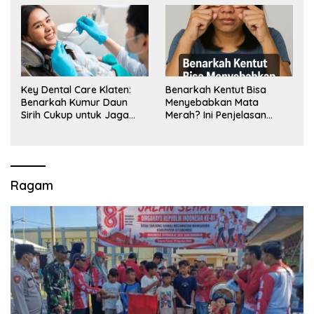
Key Dental Care Klaten:
Benarkah Kentut Bisa
Benarkah Kumur Daun
Menyebabkan Mata
Sirih Cukup untuk Jaga
Merah? Ini Penjelasan
Kesehatan Gigi? Cek Kata
Medisnya
Klinik Gigi Klaten
Ragam