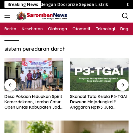
Langsung
iga Dusun dengan Doorprize Sepeda Listrik
Breaking News
Desa Pokaan
ke
konten
Berita
Kesehatan
Olahraga
Otomotif
Teknologi
Raga
sistem peredaran darah
Desa Pokaan Hidupkan Spirit
Skandal Tata Kelola P3-TGAI
Kemerdekaan, Lomba Catur
Dawuan Mojodungkol?
Open Lintas Kabupaten Jadi
Anggaran Rp195 Juta
Simbol Persatuan di HUT RI
Disorot, Dugaan Konflik
ke-81
Kepentingan hingga Misteri
Swakelola Petani