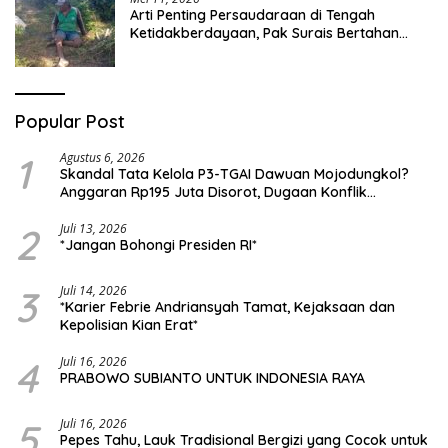
Arti Penting Persaudaraan di Tengah
Ketidakberdayaan, Pak Surais Bertahan
Hidup Seorang Diri di Pegunungan Peleyan,
Kapongan
Popular Post
1
Agustus 6, 2026
Skandal Tata Kelola P3-TGAI Dawuan Mojodungkol?
Anggaran Rp195 Juta Disorot, Dugaan Konflik
Kepentingan hingga Misteri Swakelola Petani
2
Juli 13, 2026
*Jangan Bohongi Presiden RI*
3
Juli 14, 2026
*Karier Febrie Andriansyah Tamat, Kejaksaan dan
Kepolisian Kian Erat*
4
Juli 16, 2026
PRABOWO SUBIANTO UNTUK INDONESIA RAYA
5
Juli 16, 2026
Pepes Tahu, Lauk Tradisional Bergizi yang Cocok untuk