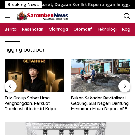
Langsung
5 Juta Disorot, Dugaan Konflik Kepentingan hingga Misteri Sw
Breaking News
ke
konten
Berita
Kesehatan
Olahraga
Otomotif
Teknologi
Raga
rigging outdoor
Triv Group Sabet Lima
Bukan Sekadar Revitalisasi
Penghargaan, Perkuat
Gedung, SLB Negeri Demung
Dominasi di Industri Kripto
Menanam Masa Depan: APBN
Rp972 Juta Mengubah
Harapan Anak Berkebutuhan
Khusus Menjadi Kemandirian