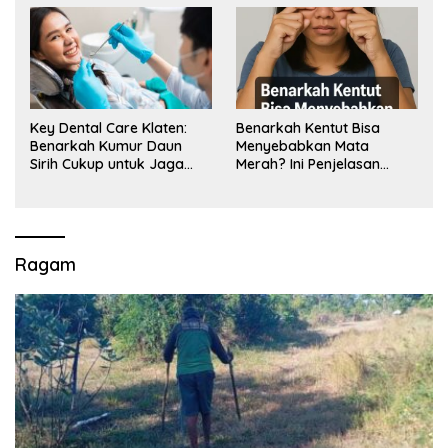
Key Dental Care Klaten:
Benarkah Kentut Bisa
Benarkah Kumur Daun
Menyebabkan Mata
Sirih Cukup untuk Jaga
Merah? Ini Penjelasan
Kesehatan Gigi? Cek Kata
Medisnya
Klinik Gigi Klaten
Ragam