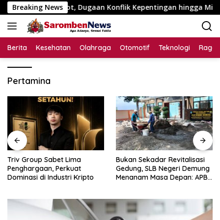
Langsung
uta Disorot, Dugaan Konflik Kepentingan hingga Misteri Swake
Breaking News
ke
konten
Berita
Kesehatan
Olahraga
Otomotif
Teknologi
Raga
Pertamina
Triv Group Sabet Lima
Bukan Sekadar Revitalisasi
Penghargaan, Perkuat
Gedung, SLB Negeri Demung
Dominasi di Industri Kripto
Menanam Masa Depan: APBN
Rp972 Juta Mengubah
Harapan Anak Berkebutuhan
Khusus Menjadi Kemandirian