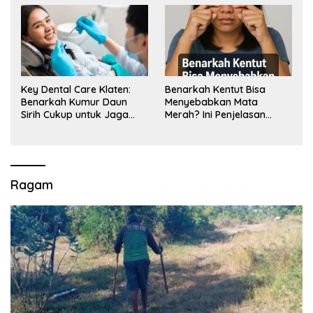
Key Dental Care Klaten:
Benarkah Kentut Bisa
Benarkah Kumur Daun
Menyebabkan Mata
Sirih Cukup untuk Jaga
Merah? Ini Penjelasan
Kesehatan Gigi? Cek Kata
Medisnya
Klinik Gigi Klaten
Ragam