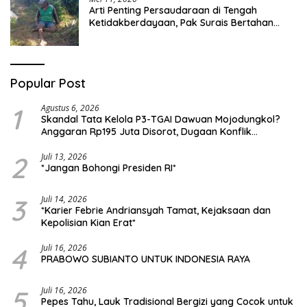
Arti Penting Persaudaraan di Tengah
Ketidakberdayaan, Pak Surais Bertahan
Hidup Seorang Diri di Pegunungan Peleyan,
Kapongan
Popular Post
1
Agustus 6, 2026
Skandal Tata Kelola P3-TGAI Dawuan Mojodungkol?
Anggaran Rp195 Juta Disorot, Dugaan Konflik
Kepentingan hingga Misteri Swakelola Petani
2
Juli 13, 2026
*Jangan Bohongi Presiden RI*
3
Juli 14, 2026
*Karier Febrie Andriansyah Tamat, Kejaksaan dan
Kepolisian Kian Erat*
4
Juli 16, 2026
PRABOWO SUBIANTO UNTUK INDONESIA RAYA
5
Juli 16, 2026
Pepes Tahu, Lauk Tradisional Bergizi yang Cocok untuk