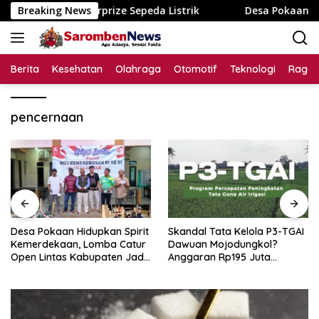
Langsung
engan Doorprize Sepeda Listrik
Breaking News
Desa Pokaan Hidupkan 
ke
konten
Berita
Kesehatan
Olahraga
Otomotif
Teknologi
Raga
pencernaan
Desa Pokaan Hidupkan Spirit
Skandal Tata Kelola P3-TGAI
Kemerdekaan, Lomba Catur
Dawuan Mojodungkol?
Open Lintas Kabupaten Jadi
Anggaran Rp195 Juta
Simbol Persatuan di HUT RI
Disorot, Dugaan Konflik
ke-81
Kepentingan hingga Misteri
Swakelola Petani