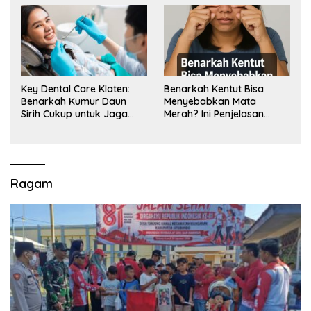
Key Dental Care Klaten:
Benarkah Kentut Bisa
Benarkah Kumur Daun
Menyebabkan Mata
Sirih Cukup untuk Jaga
Merah? Ini Penjelasan
Kesehatan Gigi? Cek Kata
Medisnya
Klinik Gigi Klaten
Ragam