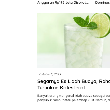
 Kabupaten Jadi
Anggaran Rp195 Juta Disorot,
Dominasi 
tuan di HUT RI ke-
Dugaan Konflik Kepentingan
hingga Misteri Swakelola Petani
Oktober 6, 2025
Segarnya Es Lidah Buaya, Raha
Turunkan Kolesterol
Banyak orang mengenal lidah buaya sebagai ba
penyubur rambut atau pelembap kulit. Namun, d