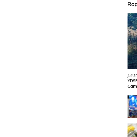
Ra
Juli 
YDSF
Cam
Per