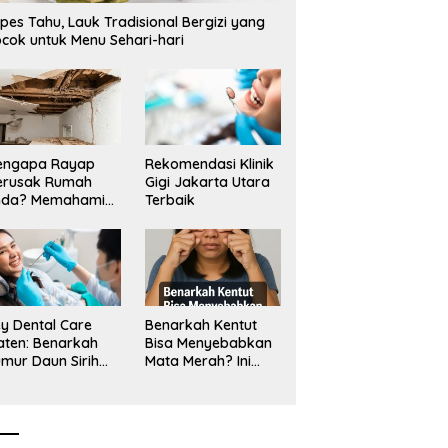
p3,6 Miliar di Situbondo
Bentangan Tambang Tanah
M
pes Tahu, Lauk Tradisional Bergizi yang
porkan LSM PAKAR ke KPK
Jawa_
D
cok untuk Menu Sehari-hari
S
engapa Rayap
Rekomendasi Klinik
erusak Rumah
Gigi Jakarta Utara
nda? Memahami
Terbaik
ologi Sang “Silent
ller”
y Dental Care
Benarkah Kentut
aten: Benarkah
Bisa Menyebabkan
mur Daun Sirih
Mata Merah? Ini
kup untuk Jaga
Penjelasan
sehatan Gigi?
Medisnya
k Kata Klinik Gigi
aten