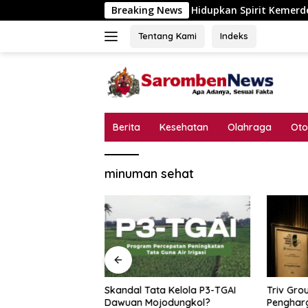
Langsung
Desa Pokaan Hidupkan Spirit Kemerdekaan, Lomb
Breaking News
ke
konten
Tentang Kami
Indeks
Berita
Kesehatan
Olahraga
Oto
minuman sehat
 Hidupkan Spirit
Skandal Tata Kelola P3-TGAI
Triv Gro
n, Lomba Catur
Dawuan Mojodungkol?
Pengharg