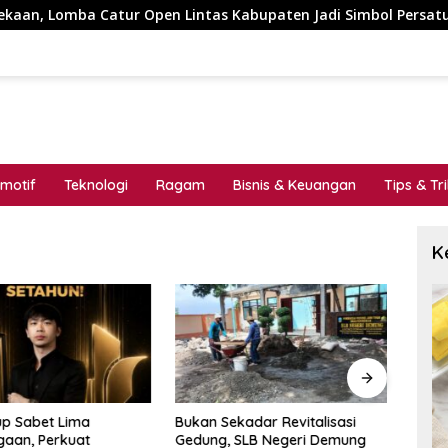
a Catur Open Lintas Kabupaten Jadi Simbol Persatuan di HUT 
motif
Teknologi
Ragam
Bisnis & Keuangan
Tips & Tr
K
up Sabet Lima
Bukan Sekadar Revitalisasi
Didu
aan, Perkuat
Gedung, SLB Negeri Demung
Trans