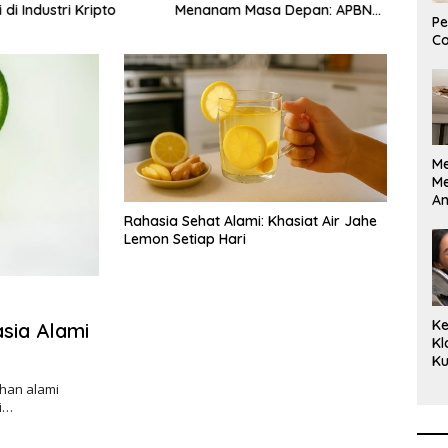
di Industri Kripto
Menanam Masa Depan: APBN
Bor R
Pe
Rp972 Juta Mengubah
Dila
Co
Harapan Anak Berkebutuhan
RI
Khusus Menjadi Kemandirian
M
M
A
Bi
Rahasia Sehat Alami: Khasiat Air Jahe
Ki
Lemon Setiap Hari
Ke
sia Alami
Kl
Ku
Cu
han alami
Ke
i…
Ce
Kl