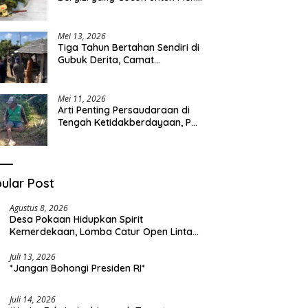
Sehari-hari
Mei 13, 2026
Tiga Tahun Bertahan Sendiri di
Gubuk Derita, Camat
Kapongan Datangi Langsung
Pak Surais di Desa Peleyan
Mei 11, 2026
Arti Penting Persaudaraan di
Tengah Ketidakberdayaan, Pak
Surais Bertahan Hidup Seorang
Diri di Pegunungan Peleyan,
Kapongan
ular Post
Agustus 8, 2026
Desa Pokaan Hidupkan Spirit
Kemerdekaan, Lomba Catur Open Lintas
Kabupaten Jadi Simbol Persatuan di HUT
RI ke-81
Juli 13, 2026
*Jangan Bohongi Presiden RI*
Juli 14, 2026