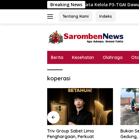
Langsung
Skandal Tata Kelola P3-TGAI Dawuan Mojodu
Breaking News
ke
konten
Tentang Kami
Indeks
Berita
Kesehatan
Olahraga
Oto
koperasi
a Kelola P3-TGAI
Triv Group Sabet Lima
Bukan Se
odungkol?
Penghargaan, Perkuat
Gedung,