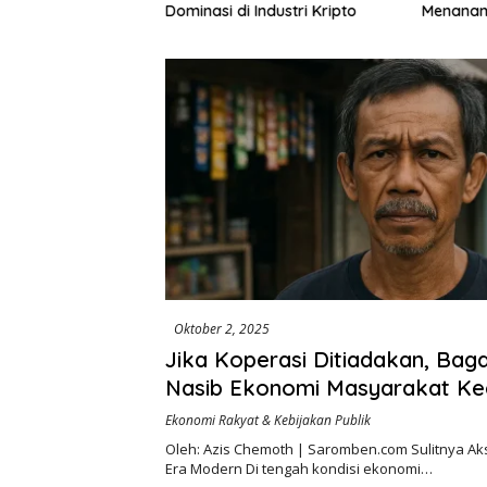
195 Juta Disorot,
Dominasi di Industri Kripto
Menanam
lik Kepentingan
Rp972 J
ri Swakelola Petani
Harapan
Khusus M
Oktober 2, 2025
Jika Koperasi Ditiadakan, Bag
Nasib Ekonomi Masyarakat Kec
Ekonomi Rakyat & Kebijakan Publik
Oleh: Azis Chemoth | Saromben.com Sulitnya Ak
Era Modern Di tengah kondisi ekonomi…