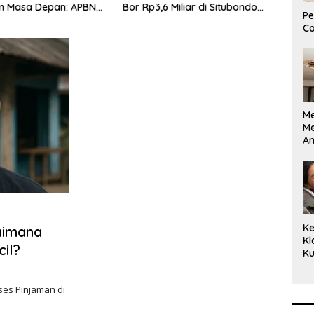
 Masa Depan: APBN
Bor Rp3,6 Miliar di Situbondo
Bent
Pe
uta Mengubah
Dilaporkan LSM PAKAR ke KPK
Jaw
Co
 Anak Berkebutuhan
RI
enjadi Kemandirian
M
M
A
Bi
Ki
Ke
aimana
Kl
il?
Ku
Cu
Ke
ses Pinjaman di
Ce
Kl