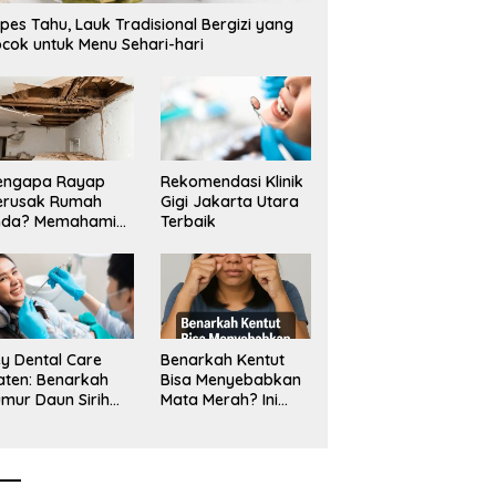
angan Tambang Tanah
Mangkrak, Transparansi
L
pes Tahu, Lauk Tradisional Bergizi yang
a_
Dipertanyakan, LSM PAKAR
T
cok untuk Menu Sehari-hari
Siapkan Laporan ke KPK
engapa Rayap
Rekomendasi Klinik
erusak Rumah
Gigi Jakarta Utara
nda? Memahami
Terbaik
ologi Sang “Silent
ller”
y Dental Care
Benarkah Kentut
aten: Benarkah
Bisa Menyebabkan
mur Daun Sirih
Mata Merah? Ini
kup untuk Jaga
Penjelasan
sehatan Gigi?
Medisnya
k Kata Klinik Gigi
aten