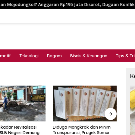
ngkol? Anggaran Rp195 Juta Disorot, Dugaan Konflik Kepenting
motif
Teknologi
Ragam
Bisnis & Keuangan
Tips & Tr
K
kadar Revitalisasi
Diduga Mangkrak dan Minim
MENG
 SLB Negeri Demung
Transparansi, Proyek Sumur
_Cat