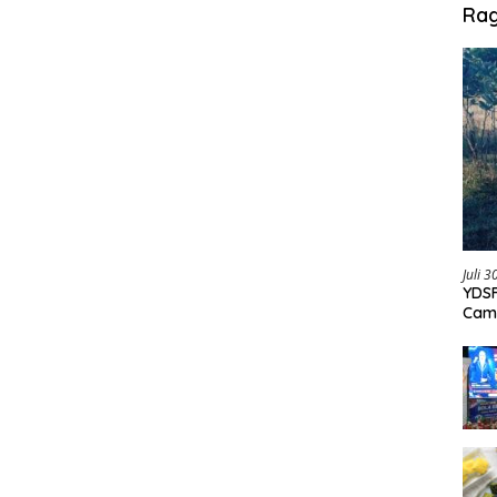
Ra
Juli 
YDSF
Cam
Per