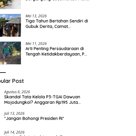
Sehari-hari
Mei 13, 2026
Tiga Tahun Bertahan Sendiri di
Gubuk Derita, Camat
Kapongan Datangi Langsung
Pak Surais di Desa Peleyan
Mei 11, 2026
Arti Penting Persaudaraan di
Tengah Ketidakberdayaan, Pak
Surais Bertahan Hidup Seorang
Diri di Pegunungan Peleyan,
Kapongan
ular Post
Agustus 6, 2026
Skandal Tata Kelola P3-TGAI Dawuan
Mojodungkol? Anggaran Rp195 Juta
Disorot, Dugaan Konflik Kepentingan
hingga Misteri Swakelola Petani
Juli 13, 2026
*Jangan Bohongi Presiden RI*
Juli 14, 2026