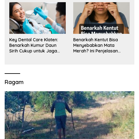
Key Dental Care Klaten:
Benarkah Kentut Bisa
Benarkah Kumur Daun
Menyebabkan Mata
Sirih Cukup untuk Jaga
Merah? Ini Penjelasan
Kesehatan Gigi? Cek Kata
Medisnya
Klinik Gigi Klaten
Ragam