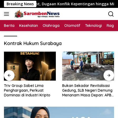
Langsung
uta Disorot, Dugaan Konflik Kepentingan hingga Misteri Swake
Breaking News
ke
konten
Berita
Kesehatan
Olahraga
Otomotif
Teknologi
Raga
Kontrak Hukum Surabaya
Triv Group Sabet Lima
Bukan Sekadar Revitalisasi
Penghargaan, Perkuat
Gedung, SLB Negeri Demung
Dominasi di Industri Kripto
Menanam Masa Depan: APBN
Rp972 Juta Mengubah
Harapan Anak Berkebutuhan
Khusus Menjadi Kemandirian