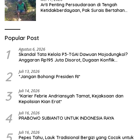
Arti Penting Persaudaraan di Tengah
Ketidakberdayaan, Pak Surais Bertahan
Hidup Seorang Diri di Pegunungan Peleyan,
Kapongan
Popular Post
1
Agustus 6, 2026
Skandal Tata Kelola P3-TGAI Dawuan Mojodungkol?
Anggaran Rp195 Juta Disorot, Dugaan Konflik
Kepentingan hingga Misteri Swakelola Petani
2
Juli 13, 2026
*Jangan Bohongi Presiden RI*
3
Juli 14, 2026
*Karier Febrie Andriansyah Tamat, Kejaksaan dan
Kepolisian Kian Erat*
4
Juli 16, 2026
PRABOWO SUBIANTO UNTUK INDONESIA RAYA
5
Juli 16, 2026
Pepes Tahu, Lauk Tradisional Bergizi yang Cocok untuk