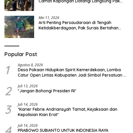
Camat Kapongan Datangi Langsung Pak
Surais di Desa Peleyan
Mei 11, 2026
Arti Penting Persaudaraan di Tengah
Ketidakberdayaan, Pak Surais Bertahan
Hidup Seorang Diri di Pegunungan Peleyan,
Kapongan
Popular Post
1
Agustus 8, 2026
Desa Pokaan Hidupkan Spirit Kemerdekaan, Lomba
Catur Open Lintas Kabupaten Jadi Simbol Persatuan di
HUT RI ke-81
2
Juli 13, 2026
*Jangan Bohongi Presiden RI*
3
Juli 14, 2026
*Karier Febrie Andriansyah Tamat, Kejaksaan dan
Kepolisian Kian Erat*
4
Juli 16, 2026
PRABOWO SUBIANTO UNTUK INDONESIA RAYA