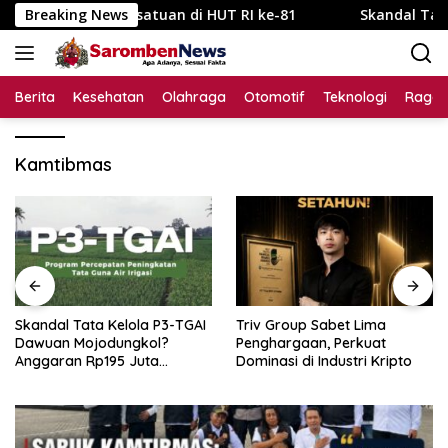
Langsung
Simbol Persatuan di HUT RI ke-81
Breaking News
Skandal Tata Kelola
ke
konten
Berita
Kesehatan
Olahraga
Otomotif
Teknologi
Raga
Kamtibmas
Skandal Tata Kelola P3-TGAI
Triv Group Sabet Lima
Dawuan Mojodungkol?
Penghargaan, Perkuat
Anggaran Rp195 Juta
Dominasi di Industri Kripto
Disorot, Dugaan Konflik
Kepentingan hingga Misteri
Swakelola Petani