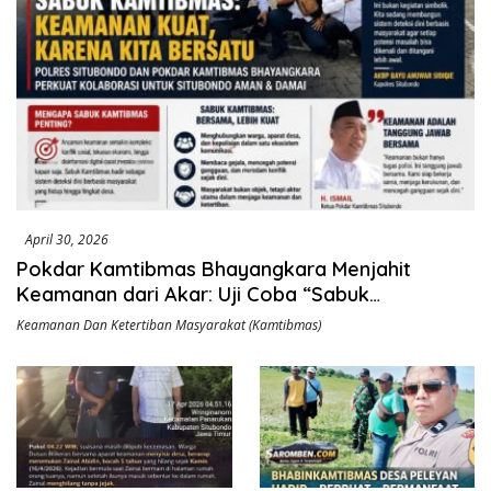
April 30, 2026
Pokdar Kamtibmas Bhayangkara Menjahit
Keamanan dari Akar: Uji Coba “Sabuk
Kamtibmas” di Situbondo dan Taruhan Besar
Keamanan Dan Ketertiban Masyarakat (Kamtibmas)
Kolaborasi Negara–Warga