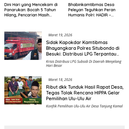
Dini Hari yang Mencekam di
Bhabinkamtibmas Desa
Panarukan: Bocah 5 Tahun
Peleyan Teguhkan Peran
Hilang, Pencarian Masih
Humanis Polri: HADIR –
Berlangsung Tanpa Henti
BERBUAT – BERMANFAAT di
Tengah Denyut Masyarakat
Maret 19, 2026
Sidak Kapokdar Kamtibmas
Bhayangkara Polres Situbondo di
Besuki: Distribusi LPG Terpantau
Lancar, Warga Pesisir dan Pelosok
Krisis Distribusi LPG Subsidi Di Daerah Menjelang
Mengeluhkan Kelangkaan
Hari Besar
Maret 18, 2026
Ribut dkk Tunduk Hasil Rapat Desa,
Tegas Tolak Rencana HIPPA Gelar
Pemilihan Ulu-Ulu Air
Konflik Pemilihan Ulu-Ulu Air Desa Tanjung Kamal