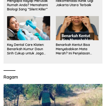
Mengapa Rayap Merusak
Rekomendasi Klinik Gigi
Rumah Anda? Memahami
Jakarta Utara Terbaik
Biologi Sang “Silent Killer”
Key Dental Care Klaten:
Benarkah Kentut Bisa
Benarkah Kumur Daun
Menyebabkan Mata
Sirih Cukup untuk Jaga
Merah? Ini Penjelasan
Kesehatan Gigi? Cek Kata
Medisnya
Klinik Gigi Klaten
Ragam