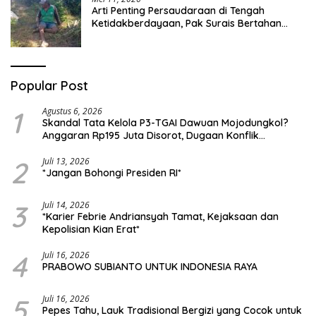
Arti Penting Persaudaraan di Tengah
Ketidakberdayaan, Pak Surais Bertahan
Hidup Seorang Diri di Pegunungan Peleyan,
Kapongan
Popular Post
1
Agustus 6, 2026
Skandal Tata Kelola P3-TGAI Dawuan Mojodungkol?
Anggaran Rp195 Juta Disorot, Dugaan Konflik
Kepentingan hingga Misteri Swakelola Petani
2
Juli 13, 2026
*Jangan Bohongi Presiden RI*
3
Juli 14, 2026
*Karier Febrie Andriansyah Tamat, Kejaksaan dan
Kepolisian Kian Erat*
4
Juli 16, 2026
PRABOWO SUBIANTO UNTUK INDONESIA RAYA
5
Juli 16, 2026
Pepes Tahu, Lauk Tradisional Bergizi yang Cocok untuk