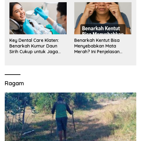
Key Dental Care Klaten:
Benarkah Kentut Bisa
Benarkah Kumur Daun
Menyebabkan Mata
Sirih Cukup untuk Jaga
Merah? Ini Penjelasan
Kesehatan Gigi? Cek Kata
Medisnya
Klinik Gigi Klaten
Ragam