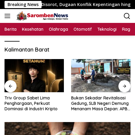
Langsung
195 Juta Disorot, Dugaan Konflik Kepentingan hingga Misteri 
Breaking News
ke
konten
Berita
Kesehatan
Olahraga
Otomotif
Teknologi
Raga
Kalimantan Barat
Triv Group Sabet Lima
Bukan Sekadar Revitalisasi
Penghargaan, Perkuat
Gedung, SLB Negeri Demung
Dominasi di Industri Kripto
Menanam Masa Depan: APBN
Rp972 Juta Mengubah
Harapan Anak Berkebutuhan
Khusus Menjadi Kemandirian