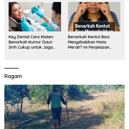
Key Dental Care Klaten:
Benarkah Kentut Bisa
Benarkah Kumur Daun
Menyebabkan Mata
Sirih Cukup untuk Jaga
Merah? Ini Penjelasan
Kesehatan Gigi? Cek Kata
Medisnya
Klinik Gigi Klaten
Ragam