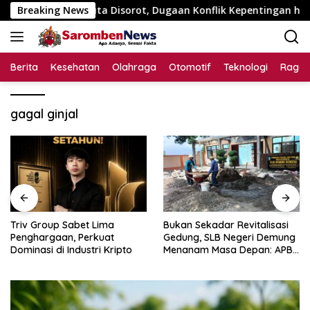
Langsung
Rp195 Juta Disorot, Dugaan Konflik Kepentingan hingga Mister
Breaking News
ke
konten
Berita
Kesehatan
Olahraga
Otomotif
Teknologi
Raga
gagal ginjal
Triv Group Sabet Lima
Bukan Sekadar Revitalisasi
Penghargaan, Perkuat
Gedung, SLB Negeri Demung
Dominasi di Industri Kripto
Menanam Masa Depan: APBN
Rp972 Juta Mengubah
Harapan Anak Berkebutuhan
Khusus Menjadi Kemandirian