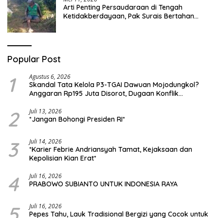
Arti Penting Persaudaraan di Tengah
Ketidakberdayaan, Pak Surais Bertahan
Hidup Seorang Diri di Pegunungan Peleyan,
Kapongan
Popular Post
1
Agustus 6, 2026
Skandal Tata Kelola P3-TGAI Dawuan Mojodungkol?
Anggaran Rp195 Juta Disorot, Dugaan Konflik
Kepentingan hingga Misteri Swakelola Petani
2
Juli 13, 2026
*Jangan Bohongi Presiden RI*
3
Juli 14, 2026
*Karier Febrie Andriansyah Tamat, Kejaksaan dan
Kepolisian Kian Erat*
4
Juli 16, 2026
PRABOWO SUBIANTO UNTUK INDONESIA RAYA
5
Juli 16, 2026
Pepes Tahu, Lauk Tradisional Bergizi yang Cocok untuk