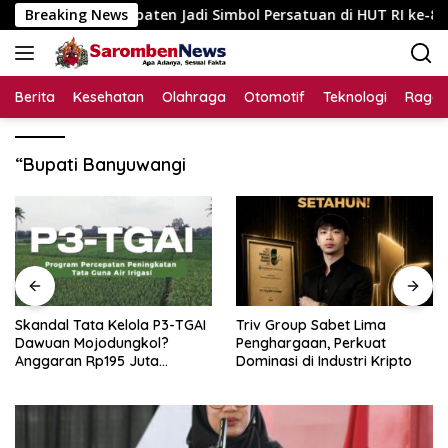
Langsung
tas Kabupaten Jadi Simbol Persatuan di HUT RI ke-81
Breaking News
ke
konten
Berita
Kesehatan
Olahraga
Otomotif
Teknologi
Raga
“Bupati Banyuwangi
Skandal Tata Kelola P3-TGAI
Triv Group Sabet Lima
Dawuan Mojodungkol?
Penghargaan, Perkuat
Anggaran Rp195 Juta
Dominasi di Industri Kripto
Disorot, Dugaan Konflik
Kepentingan hingga Misteri
Swakelola Petani