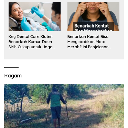
Key Dental Care Klaten:
Benarkah Kentut Bisa
Benarkah Kumur Daun
Menyebabkan Mata
Sirih Cukup untuk Jaga
Merah? Ini Penjelasan
Kesehatan Gigi? Cek Kata
Medisnya
Klinik Gigi Klaten
Ragam