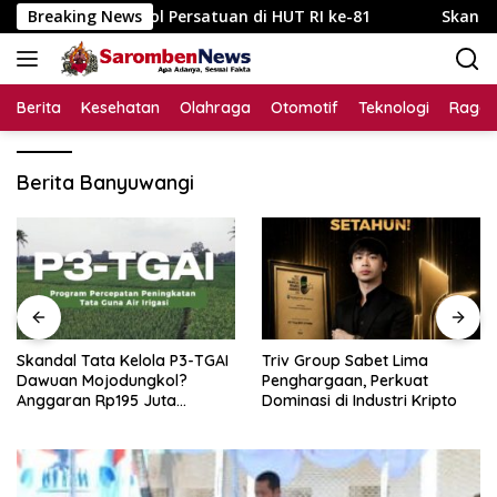
Langsung
adi Simbol Persatuan di HUT RI ke-81
Breaking News
Skandal Tata Ke
ke
konten
Berita
Kesehatan
Olahraga
Otomotif
Teknologi
Raga
Berita Banyuwangi
Skandal Tata Kelola P3-TGAI
Triv Group Sabet Lima
Dawuan Mojodungkol?
Penghargaan, Perkuat
Anggaran Rp195 Juta
Dominasi di Industri Kripto
Disorot, Dugaan Konflik
Kepentingan hingga Misteri
Swakelola Petani