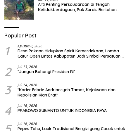
Arti Penting Persaudaraan di Tengah
Ketidakberdayaan, Pak Surais Bertahan
Hidup Seorang Diri di Pegunungan Peleyan,
Kapongan
Popular Post
1
Agustus 8, 2026
Desa Pokaan Hidupkan Spirit Kemerdekaan, Lomba
Catur Open Lintas Kabupaten Jadi Simbol Persatuan di
HUT RI ke-81
2
Juli 13, 2026
*Jangan Bohongi Presiden RI*
3
Juli 14, 2026
*Karier Febrie Andriansyah Tamat, Kejaksaan dan
Kepolisian Kian Erat*
4
Juli 16, 2026
PRABOWO SUBIANTO UNTUK INDONESIA RAYA
5
Juli 16, 2026
Pepes Tahu, Lauk Tradisional Bergizi yang Cocok untuk