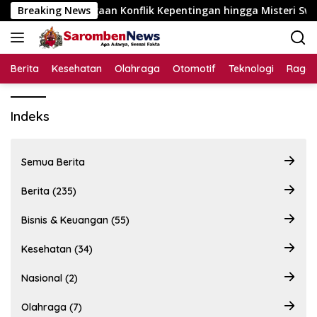
Langsung
 Disorot, Dugaan Konflik Kepentingan hingga Misteri Swakelol
Breaking News
ke
konten
Berita
Kesehatan
Olahraga
Otomotif
Teknologi
Raga
Indeks
Semua Berita
Berita (235)
Bisnis & Keuangan (55)
Kesehatan (34)
Nasional (2)
Olahraga (7)