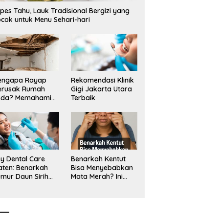
angan Tambang Tanah
Mangkrak, Transparansi
L
pes Tahu, Lauk Tradisional Bergizi yang
a_
Dipertanyakan, LSM PAKAR
T
cok untuk Menu Sehari-hari
Siapkan Laporan ke KPK
engapa Rayap
Rekomendasi Klinik
erusak Rumah
Gigi Jakarta Utara
nda? Memahami
Terbaik
ologi Sang “Silent
ller”
y Dental Care
Benarkah Kentut
aten: Benarkah
Bisa Menyebabkan
mur Daun Sirih
Mata Merah? Ini
kup untuk Jaga
Penjelasan
sehatan Gigi?
Medisnya
k Kata Klinik Gigi
aten