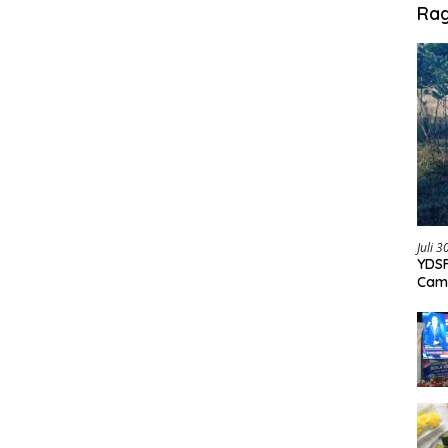
Ra
Juli 
YDSF
Cam
Per