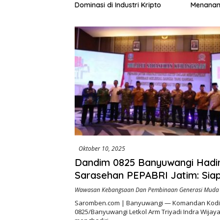
195 Juta Disorot,
Dominasi di Industri Kripto
Menanam
lik Kepentingan
Rp972 J
ri Swakelola Petani
Harapan
Khusus M
Oktober 10, 2025
Dandim 0825 Banyuwangi Hadir
Sarasehan PEPABRI Jatim: Sia
Generasi Milenial Menuju Indo
Wawasan Kebangsaan Dan Pembinaan Generasi Muda
2045
Saromben.com | Banyuwangi — Komandan Kod
0825/Banyuwangi Letkol Arm Triyadi Indra Wijaya, 