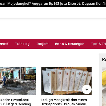
ungkol? Anggaran Rp195 Juta Disorot, Dugaan Konflik Kepentin
motif
Teknologi
Ragam
Bisnis & Keuangan
Tips & Tr
K
kadar Revitalisasi
Diduga Mangkrak dan Minim
MENG
 SLB Negeri Demung
Transparansi, Proyek Sumur
_Cat