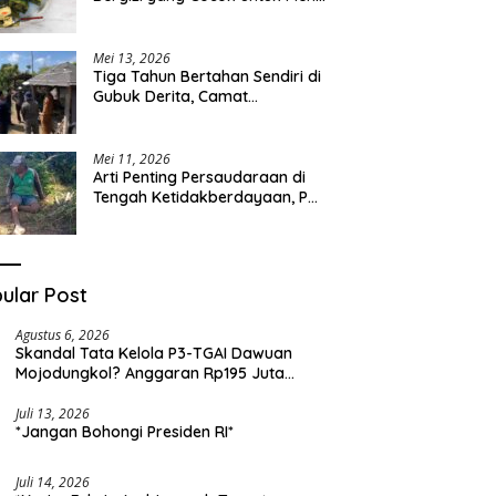
Sehari-hari
Mei 13, 2026
Tiga Tahun Bertahan Sendiri di
Gubuk Derita, Camat
Kapongan Datangi Langsung
Pak Surais di Desa Peleyan
Mei 11, 2026
Arti Penting Persaudaraan di
Tengah Ketidakberdayaan, Pak
Surais Bertahan Hidup Seorang
Diri di Pegunungan Peleyan,
Kapongan
ular Post
Agustus 6, 2026
Skandal Tata Kelola P3-TGAI Dawuan
Mojodungkol? Anggaran Rp195 Juta
Disorot, Dugaan Konflik Kepentingan
hingga Misteri Swakelola Petani
Juli 13, 2026
*Jangan Bohongi Presiden RI*
Juli 14, 2026