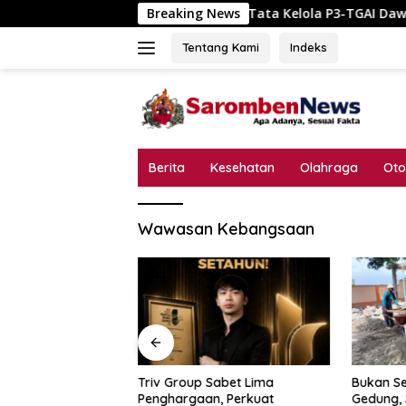
Langsung
Skandal Tata Kelola P3-TGAI Dawuan Mojod
Breaking News
ke
konten
Tentang Kami
Indeks
Berita
Kesehatan
Olahraga
Oto
Wawasan Kebangsaan
a Kelola P3-TGAI
Triv Group Sabet Lima
Bukan Se
odungkol?
Penghargaan, Perkuat
Gedung,