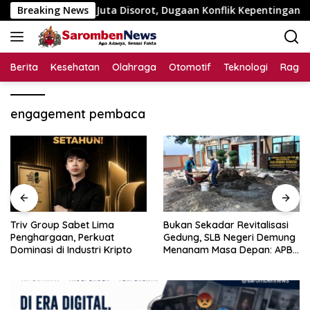
Langsung
aran Rp195 Juta Disorot, Dugaan Konflik Kepentingan hingga M
Breaking News
ke
konten
Berita
Kesehatan
Olahraga
Otomotif
Teknologi
Raga
engagement pembaca
Triv Group Sabet Lima
Bukan Sekadar Revitalisasi
Penghargaan, Perkuat
Gedung, SLB Negeri Demung
Dominasi di Industri Kripto
Menanam Masa Depan: APBN
Rp972 Juta Mengubah
Harapan Anak Berkebutuhan
Khusus Menjadi Kemandirian