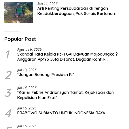
Mei 11, 2026
Arti Penting Persaudaraan di Tengah
Ketidakberdayaan, Pak Surais Bertahan
Hidup Seorang Diri di Pegunungan Peleyan,
Kapongan
Popular Post
1
Agustus 6, 2026
Skandal Tata Kelola P3-TGAI Dawuan Mojodungkol?
Anggaran Rp195 Juta Disorot, Dugaan Konflik
Kepentingan hingga Misteri Swakelola Petani
2
Juli 13, 2026
*Jangan Bohongi Presiden RI*
3
Juli 14, 2026
*Karier Febrie Andriansyah Tamat, Kejaksaan dan
Kepolisian Kian Erat*
4
Juli 16, 2026
PRABOWO SUBIANTO UNTUK INDONESIA RAYA
Juli 16, 2026