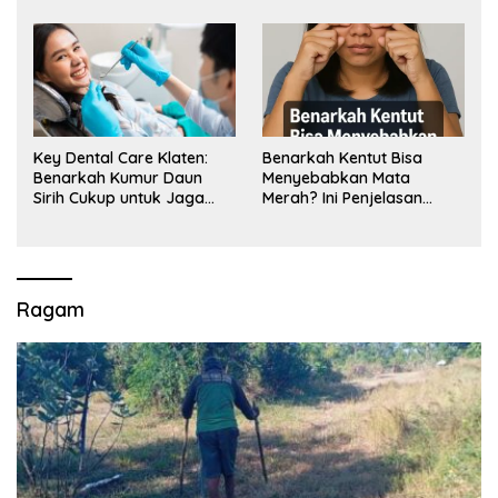
Key Dental Care Klaten:
Benarkah Kentut Bisa
Benarkah Kumur Daun
Menyebabkan Mata
Sirih Cukup untuk Jaga
Merah? Ini Penjelasan
Kesehatan Gigi? Cek Kata
Medisnya
Klinik Gigi Klaten
Ragam