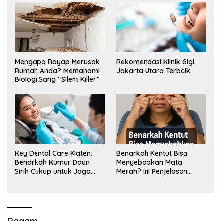
Mengapa Rayap Merusak
Rekomendasi Klinik Gigi
Rumah Anda? Memahami
Jakarta Utara Terbaik
Biologi Sang “Silent Killer”
Key Dental Care Klaten:
Benarkah Kentut Bisa
Benarkah Kumur Daun
Menyebabkan Mata
Sirih Cukup untuk Jaga
Merah? Ini Penjelasan
Kesehatan Gigi? Cek Kata
Medisnya
Klinik Gigi Klaten
Ragam