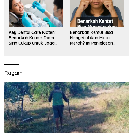
Key Dental Care Klaten:
Benarkah Kentut Bisa
Benarkah Kumur Daun
Menyebabkan Mata
Sirih Cukup untuk Jaga
Merah? Ini Penjelasan
Kesehatan Gigi? Cek Kata
Medisnya
Klinik Gigi Klaten
Ragam