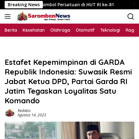
Langsung
di Simbol Persatuan di HUT RI ke-81
Breaking News
Skandal Tata Kel
ke
konten
Berita
Kesehatan
Olahraga
Otomotif
Teknologi
Raga
Estafet Kepemimpinan di GARDA
Republik Indonesia: Suwasik Resmi
Jabat Ketua DPD, Partai Garda RI
Jatim Tegaskan Loyalitas Satu
Komando
Redaksi
Agustus 14, 2025