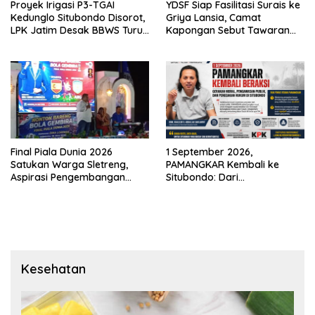
Proyek Irigasi P3-TGAI
YDSF Siap Fasilitasi Surais ke
Kedunglo Situbondo Disorot,
Griya Lansia, Camat
LPK Jatim Desak BBWS Turun
Kapongan Sebut Tawaran
Tangan Audit Pekerjaan
Serupa Pernah Disampaikan
Final Piala Dunia 2026
1 September 2026,
Satukan Warga Sletreng,
PAMANGKAR Kembali ke
Aspirasi Pengembangan
Situbondo: Dari
Lapangan Curah Saleh
Pengembangan Sektor
Mengemuka
Strategis Menuju Gerakan
Pengawasan Berbasis
Hukum
Kesehatan