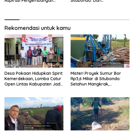
Aspirasi Pengembangan
Situbondo: Dari
Lapangan Curah Saleh
Pengembangan Sektor
Mengemuka
Strategis Menuju Gerakan
Pengawasan Berbasis
Hukum
Rekomendasi untuk kamu
Desa Pokaan Hidupkan Spirit
Misteri Proyek Sumur Bor
Kemerdekaan, Lomba Catur
Rp3,6 Miliar di Situbondo:
Open Lintas Kabupaten Jadi
Setahun Mangkrak,
Simbol Persatuan di HUT RI
Transparansi Dipertanyakan,
ke-81
LSM PAKAR Siapkan Laporan
ke KPK