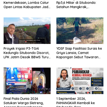
Kemerdekaan, Lomba Catur
Rp3,6 Miliar di Situbondo:
Open Lintas Kabupaten Jadi
Setahun Mangkrak,
Simbol Persatuan di HUT RI
Transparansi Dipertanyakan,
ke-81
LSM PAKAR Siapkan Laporan
ke KPK
Proyek Irigasi P3-TGAI
YDSF Siap Fasilitasi Surais ke
Kedunglo Situbondo Disorot,
Griya Lansia, Camat
LPK Jatim Desak BBWS Turun
Kapongan Sebut Tawaran
Tangan Audit Pekerjaan
Serupa Pernah Disampaikan
Final Piala Dunia 2026
1 September 2026,
Satukan Warga Sletreng,
PAMANGKAR Kembali ke