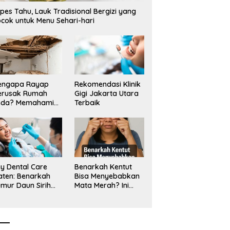
pes Tahu, Lauk Tradisional Bergizi yang
cok untuk Menu Sehari-hari
engapa Rayap
Rekomendasi Klinik
erusak Rumah
Gigi Jakarta Utara
nda? Memahami
Terbaik
ologi Sang “Silent
ller”
y Dental Care
Benarkah Kentut
aten: Benarkah
Bisa Menyebabkan
mur Daun Sirih
Mata Merah? Ini
kup untuk Jaga
Penjelasan
sehatan Gigi?
Medisnya
k Kata Klinik Gigi
aten