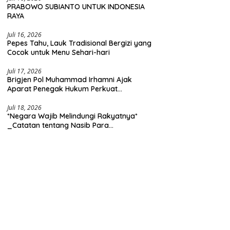
PRABOWO SUBIANTO UNTUK INDONESIA
RAYA
Juli 16, 2026
Pepes Tahu, Lauk Tradisional Bergizi yang
Cocok untuk Menu Sehari-hari
Juli 17, 2026
Brigjen Pol Muhammad Irhamni Ajak
Aparat Penegak Hukum Perkuat
Kolaborasi Berantas Kejahatan
Lingkungan
Juli 18, 2026
*Negara Wajib Melindungi Rakyatnya*
_Catatan tentang Nasib Para
Penambang Belerang Kawah Ijen_