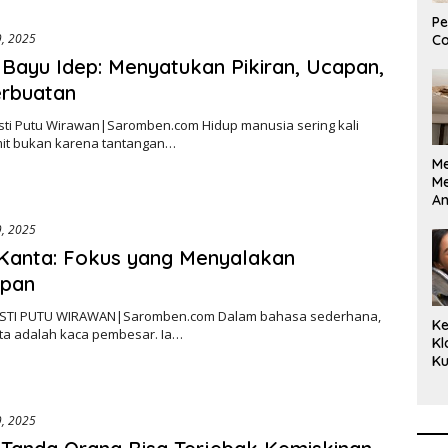
Pe
9, 2025
Co
Bayu Idep: Menyatukan Pikiran, Ucapan,
erbuatan
usti Putu Wirawan|Saromben.com Hidup manusia sering kali
mit bukan karena tantangan…
M
M
A
Bi
9, 2025
Ki
Kanta: Fokus yang Menyalakan
upan
GUSTI PUTU WIRAWAN|Saromben.com Dalam bahasa sederhana,
Ke
ta adalah kaca pembesar. Ia…
Kl
Ku
Cu
Ke
Ce
9, 2025
Kl