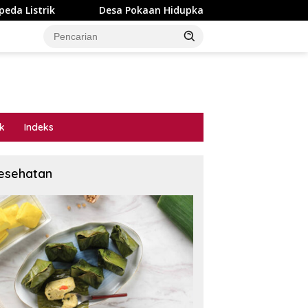
Desa Pokaan Hidupkan Spirit Kemerdekaan, Lomba Catur Op
ik
Indeks
esehatan