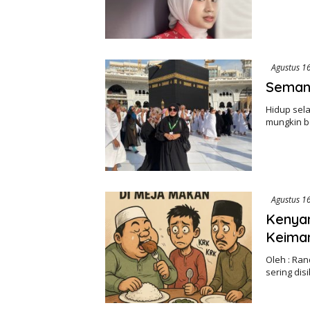
Agustus 1
Semang
Hidup sela
mungkin b
Agustus 1
Kenyan
Keima
Oleh : Ran
sering di