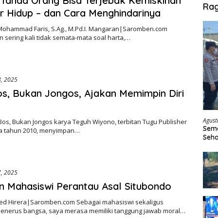
Tanda Orang Bisa Terjebak Kemiskinan
Ra
 Hidup – dan Cara Menghindarinya
. Mohammad Faris, S.Ag., M.Pd.I. Mangaran|Saromben.com
 sering kali tidak semata-mata soal harta,…
8, 2025
s, Bukan Jongos, Ajakan Memimpin Diri
Agust
os, Bukan Jongos karya Teguh Wiyono, terbitan Tugu Publisher
Sema
a tahun 2010, menyimpan…
Seha
Sepe
7, 2025
 Mahasiswi Perantau Asal Situbondo
ried Hirera|Saromben.com Sebagai mahasiswi sekaligus
penerus bangsa, saya merasa memiliki tanggung jawab moral…