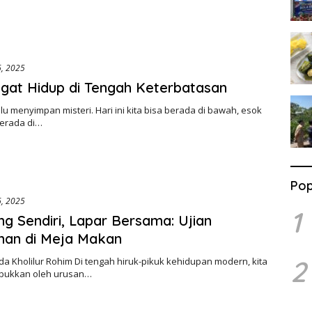
6, 2025
at Hidup di Tengah Keterbatasan
lu menyimpan misteri. Hari ini kita bisa berada di bawah, esok
erada di…
Pop
6, 2025
1
g Sendiri, Lapar Bersama: Ujian
nan di Meja Makan
2
da Kholilur Rohim Di tengah hiruk-pikuk kehidupan modern, kita
sibukkan oleh urusan…