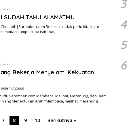
3
1, 2025
I SUDAH TAHU ALAMATMU
4
s Chemoth|Saromben.com Rezeki itu tidak perlu kita kejar
i-matian sampai lupa istirahat,…
5
6
1, 2025
yang Bekerja Menyelami Kekuatan
g
an Kepemimpinan
hudi|Saromben.com Membaca, Melihat, Merenung, dan Diam:
yi yang Menentukan Arah “Membaca, melihat, merenung,…
7
8
9
10
Berikutnya »