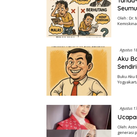
Tanda-
Seumur
Oleh : Dr
Kemiskinan
Agustus 1
Aku Bo
Sendiri
Buku Aku B
Yogyakart
Agustus 1
Ucapan
Oleh: Ast
generasi 