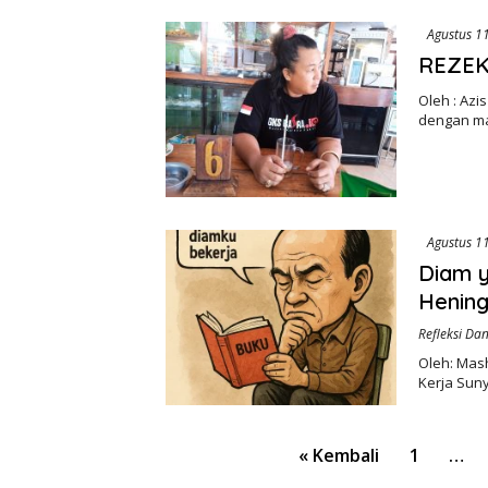
Agustus 1
REZEK
Oleh : Azi
dengan mat
Agustus 1
Diam 
Henin
Refleksi D
Oleh: Mas
Kerja Sun
Paginasi
« Kembali
1
…
pos