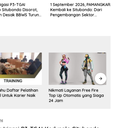
rigasi P3-TGAI
1 September 2026, PAMANGKAR
 Situbondo Disorot,
Kembali ke Situbondo: Dari
im Desak BBWS Turun
Pengembangan Sektor
udit Pekerjaan
Strategis Menuju Gerakan
Pengawasan Berbasis Hukum
ahu Daftar Pelatihan
Nikmati Layanan Free Fire
Deform
al Untuk Karier Naik
Top Up Otomatis yang Siaga
Peran 
24 Jam
026