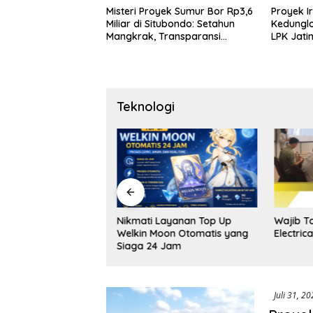
Misteri Proyek Sumur Bor Rp3,6
Proyek I
Miliar di Situbondo: Setahun
Kedunglo
Mangkrak, Transparansi
LPK Jat
Dipertanyakan, LSM PAKAR
Tangan A
Siapkan Laporan ke KPK
Teknologi
erita Diminta Take
Nikmati Layanan Top Up
Wajib T
ang Sebenarnya
Welkin Moon Otomatis yang
Electric
Diperebutkan Adalah
Siaga 24 Jam
atas Kebenaran
Juli 31, 2