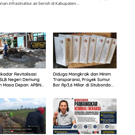
an infrastruktur air bersih di Kabupaten…
Diduga Mangkrak dan Minim
kadar Revitalisasi
Transparansi, Proyek Sumur
 SLB Negeri Demung
Bor Rp3,6 Miliar di Situbondo
 Masa Depan: APBN
Dilaporkan LSM PAKAR ke KPK
uta Mengubah
RI
 Anak Berkebutuhan
enjadi Kemandirian