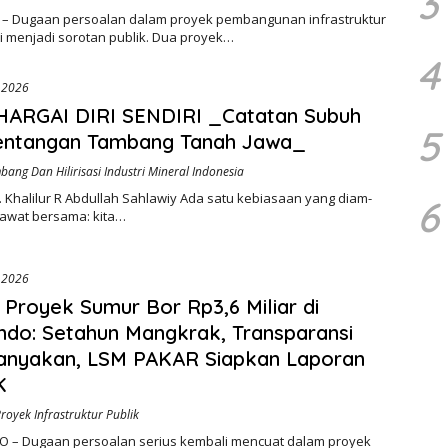
3
 – Dugaan persoalan dalam proyek pembangunan infrastruktur
i menjadi sorotan publik. Dua proyek…
4
, 2026
ARGAI DIRI SENDIRI _Catatan Subuh
5
Bentangan Tambang Tanah Jawa_
bang Dan Hilirisasi Industri Mineral Indonesia
 Khalilur R Abdullah Sahlawiy Ada satu kebiasaan yang diam-
6
rawat bersama: kita…
, 2026
i Proyek Sumur Bor Rp3,6 Miliar di
ndo: Setahun Mangkrak, Transparansi
tanyakan, LSM PAKAR Siapkan Laporan
K
Proyek Infrastruktur Publik
 – Dugaan persoalan serius kembali mencuat dalam proyek