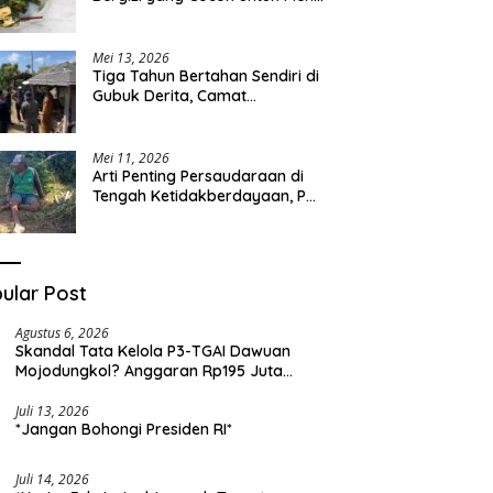
Sehari-hari
Mei 13, 2026
Tiga Tahun Bertahan Sendiri di
Gubuk Derita, Camat
Kapongan Datangi Langsung
Pak Surais di Desa Peleyan
Mei 11, 2026
Arti Penting Persaudaraan di
Tengah Ketidakberdayaan, Pak
Surais Bertahan Hidup Seorang
Diri di Pegunungan Peleyan,
Kapongan
ular Post
Agustus 6, 2026
Skandal Tata Kelola P3-TGAI Dawuan
Mojodungkol? Anggaran Rp195 Juta
Disorot, Dugaan Konflik Kepentingan
hingga Misteri Swakelola Petani
Juli 13, 2026
*Jangan Bohongi Presiden RI*
Juli 14, 2026