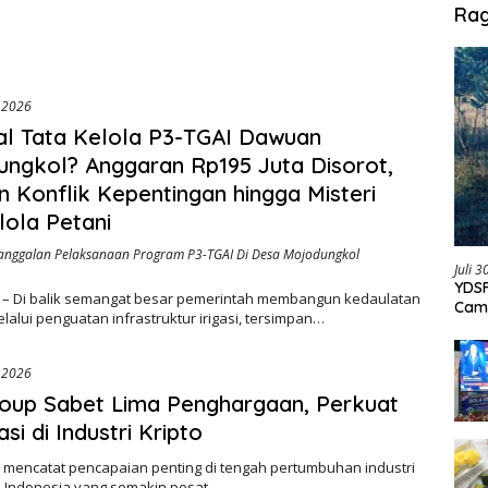
Menjadi Kemandirian
Ra
, 2026
l Tata Kelola P3-TGAI Dawuan
ngkol? Anggaran Rp195 Juta Disorot,
 Konflik Kepentingan hingga Misteri
ola Petani
anggalan Pelaksanaan Program P3-TGAI Di Desa Mojodungkol
Juli 
YDSF
 – Di balik semangat besar pemerintah membangun kedaulatan
Cam
alui penguatan infrastruktur irigasi, tersimpan…
Per
, 2026
roup Sabet Lima Penghargaan, Perkuat
si di Industri Kripto
p mencatat pencapaian penting di tengah pertumbuhan industri
o Indonesia yang semakin pesat….