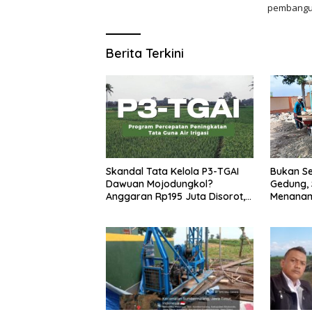
pembangun
Berita Terkini
Skandal Tata Kelola P3-TGAI
Bukan Se
Dawuan Mojodungkol?
Gedung,
Anggaran Rp195 Juta Disorot,
Menanam
Dugaan Konflik Kepentingan
Rp972 J
hingga Misteri Swakelola Petani
Harapan
Khusus M