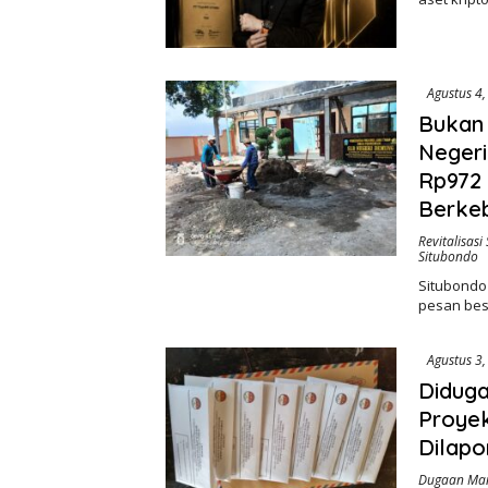
Agustus 4
Bukan 
Neger
Rp972
Berkeb
Revitalisas
Situbondo
Situbondo 
pesan bes
Agustus 3
Diduga
Proyek
Dilap
Dugaan Man