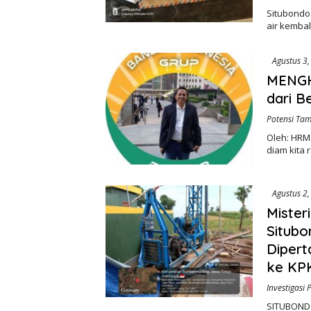
Situbondo
air kembal
Agustus 3
MENGH
dari 
Potensi Tam
Oleh: HRM.
diam kita 
Agustus 2
Mister
Situbo
Diper
ke KP
Investigasi 
SITUBONDO