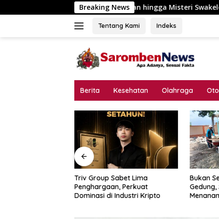
Langsung
flik Kepentingan hingga Misteri Swakelola Petani
Breaking News
Tri
ke
konten
Tentang Kami
Indeks
Berita
Kesehatan
Olahraga
Oto
a Kelola P3-TGAI
Triv Group Sabet Lima
Bukan Se
odungkol?
Penghargaan, Perkuat
Gedung,
195 Juta Disorot,
Dominasi di Industri Kripto
Menanam
lik Kepentingan
Rp972 J
ri Swakelola Petani
Harapan