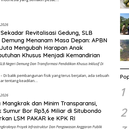
, 2026
Sekadar Revitalisasi Gedung, SLB
i Demung Menanam Masa Depan: APBN
 Juta Mengubah Harapan Anak
utuhan Khusus Menjadi Kemandirian
i SLB Negeri Demung Dan Transformasi Pendidikan Khusus Inklusif Di
– Di balik pembangunan fisik yang terus berjalan, ada sebuah
Pop
ar tentang keadilan…
1
, 2026
 Mangkrak dan Minim Transparansi,
2
 Sumur Bor Rp3,6 Miliar di Situbondo
orkan LSM PAKAR ke KPK RI
gkraknya Proyek Infrastruktur Dan Pengawasan Anggaran Publik