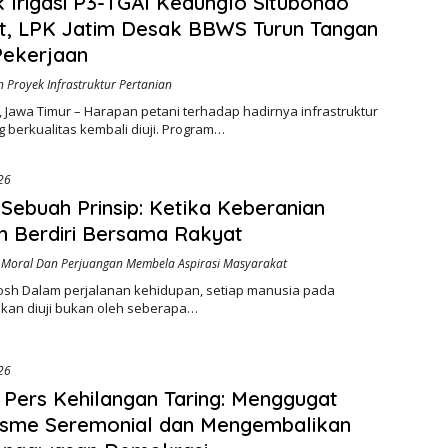
 Irigasi P3-TGAI Kedunglo Situbondo
t, LPK Jatim Desak BBWS Turun Tangan
Pekerjaan
Proyek Infrastruktur Pertanian
 Jawa Timur – Harapan petani terhadap hadirnya infrastruktur
ng berkualitas kembali diuji. Program…
026
Sebuah Prinsip: Ketika Keberanian
h Berdiri Bersama Rakyat
 Moral Dan Perjuangan Membela Aspirasi Masyarakat
 Josh Dalam perjalanan kehidupan, setiap manusia pada
akan diuji bukan oleh seberapa…
026
 Pers Kehilangan Taring: Menggugat
isme Seremonial dan Mengembalikan