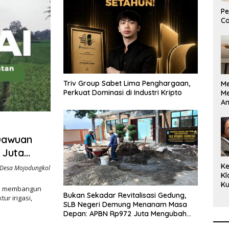
enjadi Kemandirian
Pe
Co
Triv Group Sabet Lima Penghargaan,
M
Perkuat Dominasi di Industri Kripto
M
A
Bi
Ki
Dawuan
 Juta
tingan
Ke
 Desa Mojodungkol
Kl
i
Ku
tah membangun
Cu
Bukan Sekadar Revitalisasi Gedung,
ur irigasi,
Ke
SLB Negeri Demung Menanam Masa
Ce
Depan: APBN Rp972 Juta Mengubah
Kl
Harapan Anak Berkebutuhan Khusus