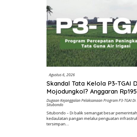
Khusus M
Agustus 6, 2026
Skandal Tata Kelola P3-TGAI 
Mojodungkol? Anggaran Rp195
Disorot, Dugaan Konflik Kepen
Dugaan Kejanggalan Pelaksanaan Program P3-TGAI Di
Situbondo
hingga Misteri Swakelola Petan
Situbondo – Di balik semangat besar pemerin
kedaulatan pangan melalui penguatan infrastrukt
tersimpan…