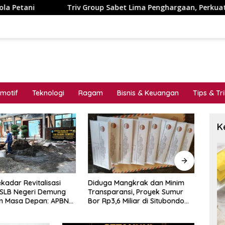
v Group Sabet Lima Penghargaan, Perkuat Dominasi di Industri K
motif
Teknologi
Ragam
Bisnis & Keuangan
Tips & Tr
K
Diduga Mangkrak dan Minim
MENG
kadar Revitalisasi
Transparansi, Proyek Sumur
_Cat
 SLB Negeri Demung
Bor Rp3,6 Miliar di Situbondo
Bent
 Masa Depan: APBN
Dilaporkan LSM PAKAR ke KPK
Jaw
uta Mengubah
RI
 Anak Berkebutuhan