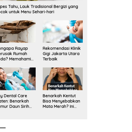
pes Tahu, Lauk Tradisional Bergizi yang
cok untuk Menu Sehari-hari
engapa Rayap
Rekomendasi Klinik
erusak Rumah
Gigi Jakarta Utara
nda? Memahami
Terbaik
ologi Sang “Silent
ller”
y Dental Care
Benarkah Kentut
aten: Benarkah
Bisa Menyebabkan
mur Daun Sirih
Mata Merah? Ini
kup untuk Jaga
Penjelasan
sehatan Gigi?
Medisnya
k Kata Klinik Gigi
aten