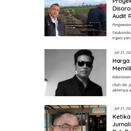
Proyek
Disoro
Audit 
Pengawasan 
Situbondo,
irigasi ya
Juli 31, 2
Harga 
Memili
Keberanian
Oleh: Mr.
akhirnya 
Juli 31, 2
Ketika
Jurnal