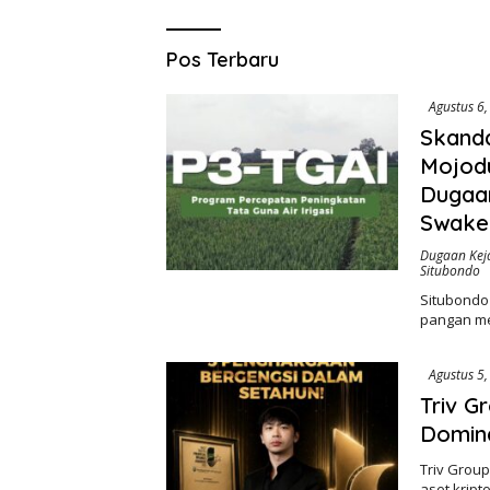
Saromben
Pos Terbaru
News
Agustus 6
Skanda
Mojodu
Dugaan
Swakel
Dugaan Kej
Situbondo
Situbondo
pangan mel
Agustus 5
Triv G
Domina
Triv Grou
aset kript