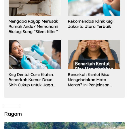
Mengapa Rayap Merusak
Rekomendasi Klinik Gigi
Rumah Anda? Memahami
Jakarta Utara Terbaik
Biologi Sang “Silent Killer”
Key Dental Care Klaten:
Benarkah Kentut Bisa
Benarkah Kumur Daun
Menyebabkan Mata
Sirih Cukup untuk Jaga
Merah? Ini Penjelasan
Kesehatan Gigi? Cek Kata
Medisnya
Klinik Gigi Klaten
Ragam