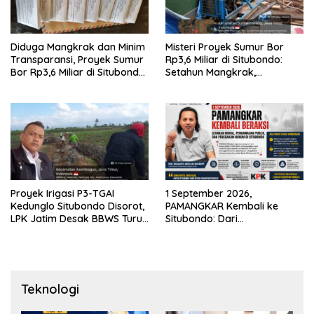
Diduga Mangkrak dan Minim
Misteri Proyek Sumur Bor
Transparansi, Proyek Sumur
Rp3,6 Miliar di Situbondo:
Bor Rp3,6 Miliar di Situbondo
Setahun Mangkrak,
Dilaporkan LSM PAKAR ke
Transparansi Dipertanyakan,
KPK RI
LSM PAKAR Siapkan Laporan
ke KPK
Proyek Irigasi P3-TGAI
1 September 2026,
Kedunglo Situbondo Disorot,
PAMANGKAR Kembali ke
LPK Jatim Desak BBWS Turun
Situbondo: Dari
Tangan Audit Pekerjaan
Pengembangan Sektor
Strategis Menuju Gerakan
Pengawasan Berbasis
Hukum
Teknologi