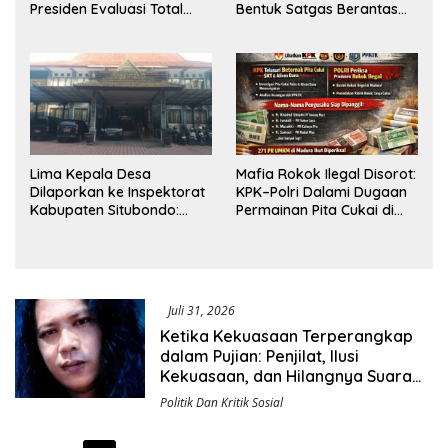
Presiden Evaluasi Total
Bentuk Satgas Berantas
Kepemimpinan Bea Cukai
Penyelundupan BBL
Lima Kepala Desa
Mafia Rokok Ilegal Disorot:
Dilaporkan ke Inspektorat
KPK–Polri Dalami Dugaan
Kabupaten Situbondo:
Permainan Pita Cukai di
Dugaan Penyalahgunaan
Jawa Timur dan Jawa
Dana BUMDes dan DD
Tengah
yang Mencuat
Juli 31, 2026
Ketika Kekuasaan Terperangkap
dalam Pujian: Penjilat, Ilusi
Kekuasaan, dan Hilangnya Suara
Kebenaran
Politik Dan Kritik Sosial