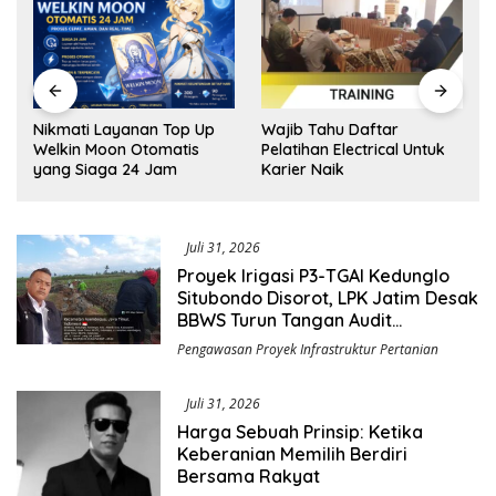
e
Nikmati Layanan Top Up
Wajib Tahu Daftar
Welkin Moon Otomatis
Pelatihan Electrical Untuk
yang Siaga 24 Jam
Karier Naik
Juli 31, 2026
Proyek Irigasi P3-TGAI Kedunglo
Situbondo Disorot, LPK Jatim Desak
BBWS Turun Tangan Audit
Pekerjaan
Pengawasan Proyek Infrastruktur Pertanian
Juli 31, 2026
Harga Sebuah Prinsip: Ketika
Keberanian Memilih Berdiri
Bersama Rakyat