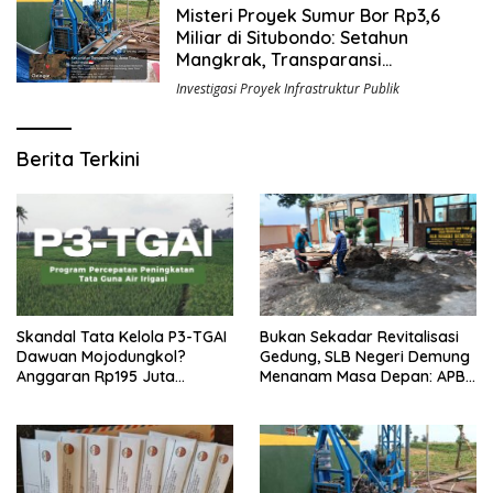
Misteri Proyek Sumur Bor Rp3,6
Miliar di Situbondo: Setahun
Mangkrak, Transparansi
Dipertanyakan, LSM PAKAR Siapkan
Investigasi Proyek Infrastruktur Publik
Laporan ke KPK
Berita Terkini
Skandal Tata Kelola P3-TGAI
Bukan Sekadar Revitalisasi
Dawuan Mojodungkol?
Gedung, SLB Negeri Demung
Anggaran Rp195 Juta
Menanam Masa Depan: APBN
Disorot, Dugaan Konflik
Rp972 Juta Mengubah
Kepentingan hingga Misteri
Harapan Anak Berkebutuhan
Swakelola Petani
Khusus Menjadi Kemandirian