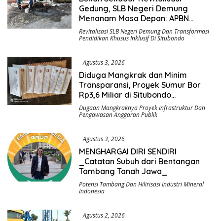
Gedung, SLB Negeri Demung
Menanam Masa Depan: APBN
Rp972 Juta Mengubah Harapan
Revitalisasi SLB Negeri Demung Dan Transformasi
Anak Berkebutuhan Khusus Menjadi
Pendidikan Khusus Inklusif Di Situbondo
Kemandirian
Agustus 3, 2026
Diduga Mangkrak dan Minim
Transparansi, Proyek Sumur Bor
Rp3,6 Miliar di Situbondo
Dilaporkan LSM PAKAR ke KPK RI
Dugaan Mangkraknya Proyek Infrastruktur Dan
Pengawasan Anggaran Publik
Agustus 3, 2026
MENGHARGAI DIRI SENDIRI
_Catatan Subuh dari Bentangan
Tambang Tanah Jawa_
Potensi Tambang Dan Hilirisasi Industri Mineral
Indonesia
Agustus 2, 2026