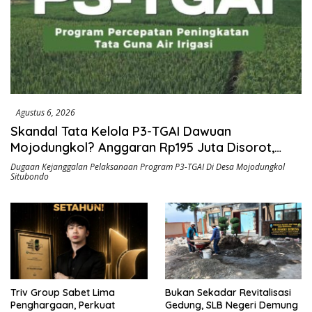
Agustus 6, 2026
Skandal Tata Kelola P3-TGAI Dawuan
Mojodungkol? Anggaran Rp195 Juta Disorot,
Dugaan Konflik Kepentingan hingga Misteri
Dugaan Kejanggalan Pelaksanaan Program P3-TGAI Di Desa Mojodungkol
Situbondo
Swakelola Petani
Triv Group Sabet Lima
Bukan Sekadar Revitalisasi
Penghargaan, Perkuat
Gedung, SLB Negeri Demung