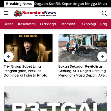
Langsung
, Dugaan Konflik Kepentingan hingga Misteri Swakelola Petani
Breaking News
ke
konten
Berita
Kesehatan
Olahraga
Otomotif
Teknologi
Raga
Triv Group Sabet Lima
Bukan Sekadar Revitalisasi
Penghargaan, Perkuat
Gedung, SLB Negeri Demung
Dominasi di Industri Kripto
Menanam Masa Depan: APBN
Rp972 Juta Mengubah
Harapan Anak Berkebutuhan
Khusus Menjadi Kemandirian