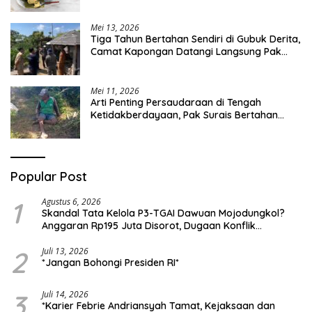
Mei 13, 2026
Tiga Tahun Bertahan Sendiri di Gubuk Derita,
Camat Kapongan Datangi Langsung Pak
Surais di Desa Peleyan
Mei 11, 2026
Arti Penting Persaudaraan di Tengah
Ketidakberdayaan, Pak Surais Bertahan
Hidup Seorang Diri di Pegunungan Peleyan,
Kapongan
Popular Post
1
Agustus 6, 2026
Skandal Tata Kelola P3-TGAI Dawuan Mojodungkol?
Anggaran Rp195 Juta Disorot, Dugaan Konflik
Kepentingan hingga Misteri Swakelola Petani
2
Juli 13, 2026
*Jangan Bohongi Presiden RI*
3
Juli 14, 2026
*Karier Febrie Andriansyah Tamat, Kejaksaan dan