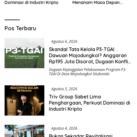
Dominasi di Industri Kripto
Menanam Masa Depan:
APBN Rp972 Juta Mengubah
Harapan Anak Berkebutuhan
Khusus Menjadi Kemandirian
Saromben
Pos Terbaru
News
Agustus 6, 2026
Skandal Tata Kelola P3-TGAI
Dawuan Mojodungkol? Anggaran
Rp195 Juta Disorot, Dugaan Konflik
Kepentingan hingga Misteri
Dugaan Kejanggalan Pelaksanaan Program P3-
Swakelola Petani
TGAI Di Desa Mojodungkol Situbondo
Agustus 5, 2026
Triv Group Sabet Lima
Penghargaan, Perkuat Dominasi di
Industri Kripto
Agustus 4, 2026
Bukan Sekadar Revitalisasi